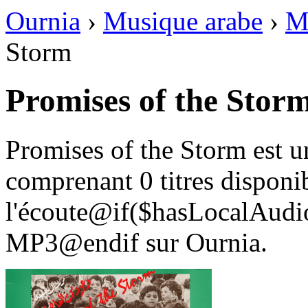
Ournia
›
Musique arabe
›
M
Storm
Promises of the Stor
Promises of the Storm est 
comprenant 0 titres disponi
l'écoute@if($hasLocalAudio
MP3@endif sur Ournia.