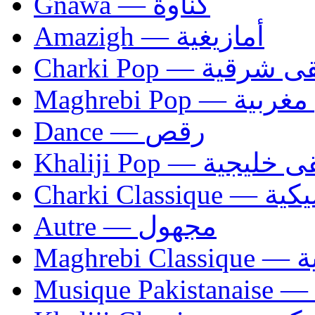
Gnawa — كناوة
Amazigh — أمازيغية
Charki Pop — ية
Maghrebi Pop
Dance — رقص
Khaliji Pop — ية
Charki Cl
Autre — مجهول
Ma