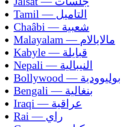
Jalsat — جلسات
Tamil — التاميل
Chaâbi — شعبية
Malayalam — مالايالام
Kabyle — قبايلة
Nepali — النيبالية
Bollywood — بوليوودية
Bengali — بنغالية
Iraqi — عراقية
Rai — راي