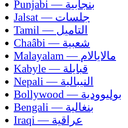
Punjabi — بنجابية
Jalsat — جلسات
Tamil — التاميل
Chaâbi — شعبية
Malayalam — مالايالام
Kabyle — قبايلة
Nepali — النيبالية
Bollywood — بوليوودية
Bengali — بنغالية
Iraqi — عراقية