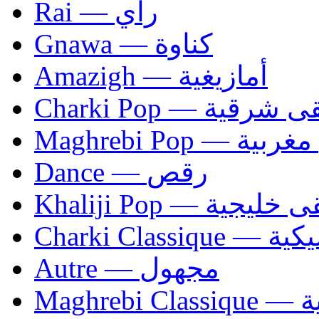
Rai — راي
Gnawa — كناوة
Amazigh — أمازيغية
Charki Pop — ية
Maghrebi Pop
Dance — رقص
Khaliji Pop — ية
Charki Cl
Autre — مجهول
Ma