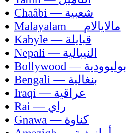
Chaâbi — شعبية
Malayalam — مالايالام
Kabyle — قبايلة
Nepali — النيبالية
Bollywood — بوليوودية
Bengali — بنغالية
Iraqi — عراقية
Rai — راي
Gnawa — كناوة
Amazigh — أمازيغية