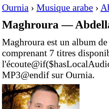
Ournia
›
Musique arabe
›
Ab
Maghroura — Abdella
Maghroura est un album de 
comprenant 7 titres disponi
l'écoute@if($hasLocalAudio
MP3@endif sur Ournia.