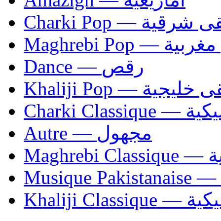
Charki Pop — ية
Maghrebi Pop
Dance — رقص
Khaliji Pop — ية
Charki Cl
Autre — مجهول
Ma
Khaliji C