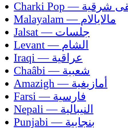
Charki Pop — ية
Malayalam — مالايالام
Jalsat — جلسات
Levant — الشام
Iraqi — عراقية
Chaâbi — شعبية
Amazigh — أمازيغية
Farsi — فارسية
Nepali — النيبالية
Punjabi — بنجابية