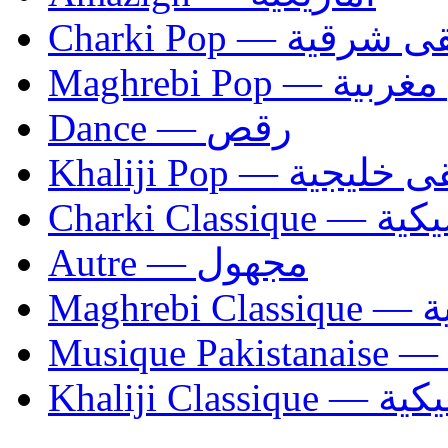
Charki Pop — ية
Maghrebi Pop
Dance — رقص
Khaliji Pop — ية
Charki Cl
Autre — مجهول
Ma
Khaliji C