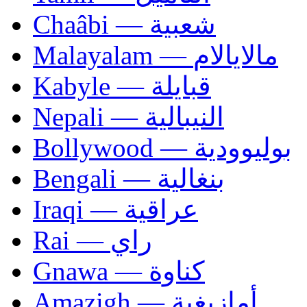
Chaâbi — شعبية
Malayalam — مالايالام
Kabyle — قبايلة
Nepali — النيبالية
Bollywood — بوليوودية
Bengali — بنغالية
Iraqi — عراقية
Rai — راي
Gnawa — كناوة
Amazigh — أمازيغية