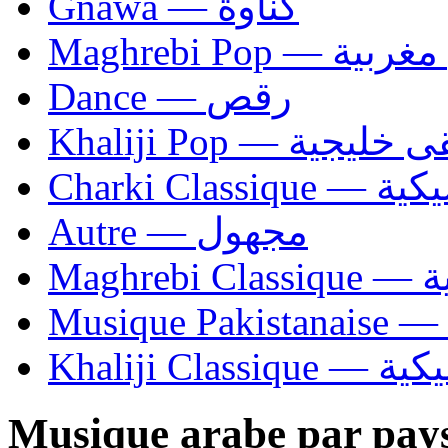
Gnawa — كناوة
Maghrebi Pop
Dance — رقص
Khaliji Pop — ية
Charki Cl
Autre — مجهول
Ma
Khaliji C
Musique arabe par pay