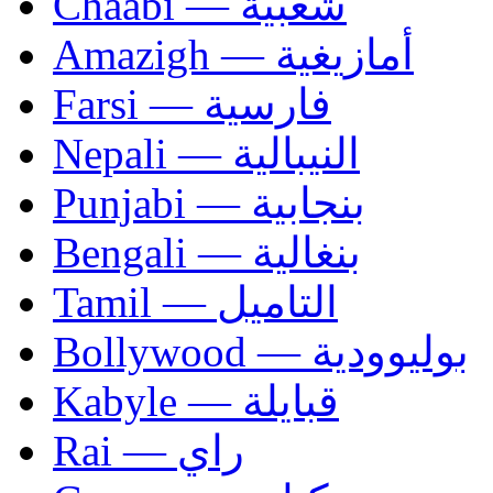
Chaâbi — شعبية
Amazigh — أمازيغية
Farsi — فارسية
Nepali — النيبالية
Punjabi — بنجابية
Bengali — بنغالية
Tamil — التاميل
Bollywood — بوليوودية
Kabyle — قبايلة
Rai — راي