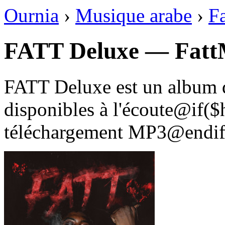
Ournia
›
Musique arabe
›
F
FATT Deluxe — Fat
FATT Deluxe est un album d
disponibles à l'écoute@if(
téléchargement MP3@endif 