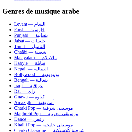
Genres de musique arabe
Levant — الشام
Farsi — فارسية
Punjabi — بنجابية
Jalsat — جلسات
Tamil — التاميل
Chaâbi — شعبية
Malayalam — مالايالام
Kabyle — قبايلة
Nepali — النيبالية
Bollywood — بوليوودية
Bengali — بنغالية
Iraqi — عراقية
Rai — راي
Gnawa — كناوة
Amazigh — أمازيغية
Charki Pop — موسيقى شرقية
Maghrebi Pop — موسيقى مغربية
Dance — رقص
Khaliji Pop — موسيقى خليجية
Charki Classique — شرقية كلاسيكية