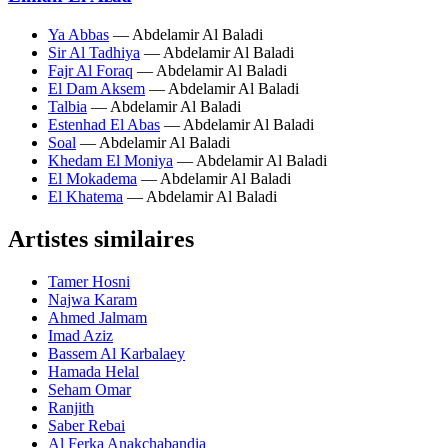
Ya Abbas
— Abdelamir Al Baladi
Sir Al Tadhiya
— Abdelamir Al Baladi
Fajr Al Foraq
— Abdelamir Al Baladi
El Dam Aksem
— Abdelamir Al Baladi
Talbia
— Abdelamir Al Baladi
Estenhad El Abas
— Abdelamir Al Baladi
Soal
— Abdelamir Al Baladi
Khedam El Moniya
— Abdelamir Al Baladi
El Mokadema
— Abdelamir Al Baladi
El Khatema
— Abdelamir Al Baladi
Artistes similaires
Tamer Hosni
Najwa Karam
Ahmed Jalmam
Imad Aziz
Bassem Al Karbalaey
Hamada Helal
Seham Omar
Ranjith
Saber Rebai
Al Ferka Anakchabandia