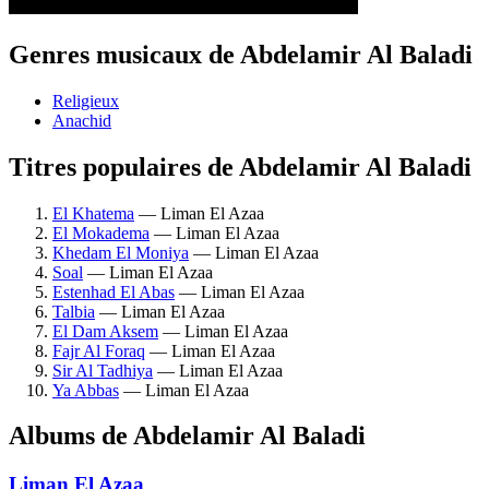
Genres musicaux de Abdelamir Al Baladi
Religieux
Anachid
Titres populaires de Abdelamir Al Baladi
El Khatema
— Liman El Azaa
El Mokadema
— Liman El Azaa
Khedam El Moniya
— Liman El Azaa
Soal
— Liman El Azaa
Estenhad El Abas
— Liman El Azaa
Talbia
— Liman El Azaa
El Dam Aksem
— Liman El Azaa
Fajr Al Foraq
— Liman El Azaa
Sir Al Tadhiya
— Liman El Azaa
Ya Abbas
— Liman El Azaa
Albums de Abdelamir Al Baladi
Liman El Azaa