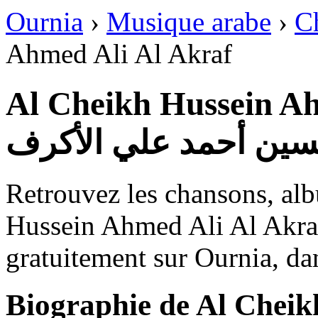
Ournia
›
Musique arabe
›
C
Ahmed Ali Al Akraf
Al Cheikh Hussein A
سين أحمد علي الأكرف
Retrouvez les chansons, al
Hussein Ahmed Ali Al Akraf 
gratuitement sur Ournia, da
Biographie de Al Cheik