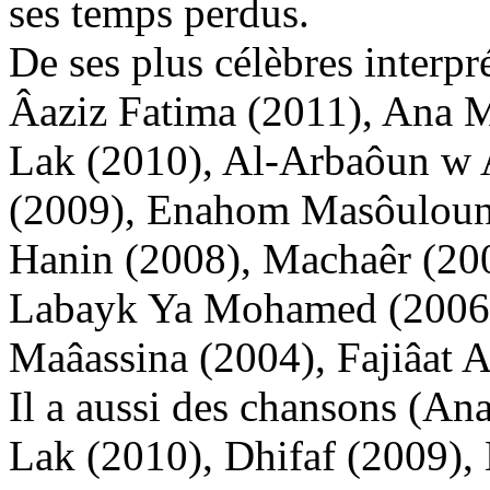
ses temps perdus.
De ses plus célèbres interpr
Âaziz Fatima (2011), Ana 
Lak (2010), Al-Arbaôun w 
(2009), Enahom Masôuloun 
Hanin (2008), Machaêr (20
Labayk Ya Mohamed (2006)
Maâassina (2004), Fajiâat 
Il a aussi des chansons (Ana
Lak (2010), Dhifaf (2009),