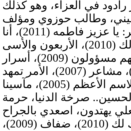
 رادود في العزاء، وهو كذلك
من أشهر إصدارات الرادود له نذكر: يا عزيز فاطمه (2011)، أنا
مع القرآن (2011)، لا شريك لك (2010)، الأربعون والأسى
(2010)، منك وإليك (2009)، إنهم مسؤولون (2009)، أسرار
(2008)، ماء الحنين (2008)، مشاعر (2007)، الأمر تمهد
(2007)، لبيك يا محمد (2006)، الاسم الأعظم (2005)، مآسينا
(2004)، الكتاب (2003)، الحسين.. صرخة الدنيا، حرمة
كما له أيضا أناشيد منها : لا شريك لك (2010)، ضفاف (2009)،