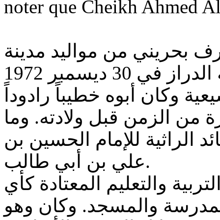
noter que Cheikh Ahmed Ali 
ف بحريني من مواليد مدينة
 30 ديسمبر 1972
ية وكان أبوه خطيباً رادوداً
 من الزمن قبل ولادته. وما
د الراثية للإمام الحسين بن
علي بن أبي طالب.
ربية والتعليم المعتادة كأي
مدرسة والمسجد. وكان وهو