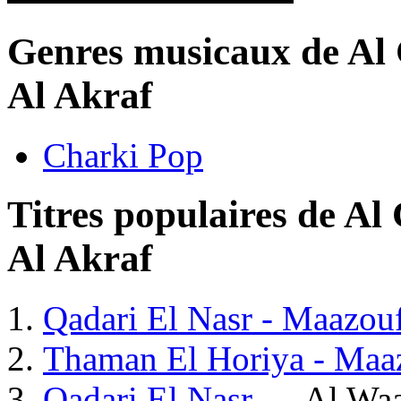
Genres musicaux de Al
Al Akraf
Charki Pop
Titres populaires de A
Al Akraf
Qadari El Nasr - Maazou
Thaman El Horiya - Maa
Qadari El Nasr
— Al Waa