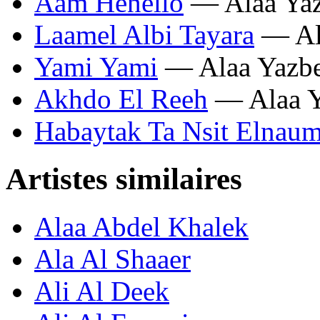
Aam Henello
— Alaa Ya
Laamel Albi Tayara
— Al
Yami Yami
— Alaa Yazb
Akhdo El Reeh
— Alaa Y
Habaytak Ta Nsit Elnau
Artistes similaires
Alaa Abdel Khalek
Ala Al Shaaer
Ali Al Deek