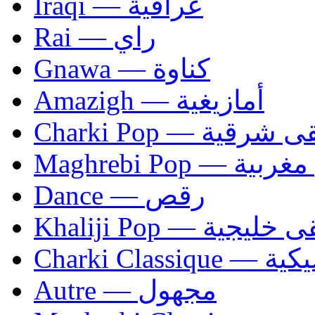
Iraqi — عراقية
Rai — راي
Gnawa — كناوة
Amazigh — أمازيغية
Charki Pop — ية
Maghrebi Pop
Dance — رقص
Khaliji Pop — ية
Charki Cl
Autre — مجهول