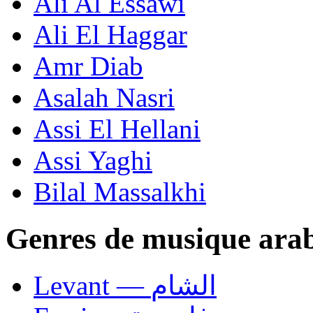
Ali Al Essawi
Ali El Haggar
Amr Diab
Asalah Nasri
Assi El Hellani
Assi Yaghi
Bilal Massalkhi
Genres de musique ara
Levant — الشام