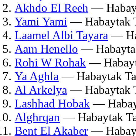
Akhdo El Reeh
— Habayt
Yami Yami
— Habaytak T
Laamel Albi Tayara
— Ha
Aam Henello
— Habaytak
Rohi W Rohak
— Habayt
Ya Aghla
— Habaytak Ta
Al Arkelya
— Habaytak T
Lashhad Hobak
— Habayt
Alghrqan
— Habaytak Ta
Bent El Akaber
— Habayt