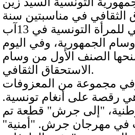
جمهورية التونسية السيد زين
ق الثقافي في مناسبتين سنة
1993 و2001، ثم في العيد الوطني للمرأة التونسية في 13آب
– سند لها وسام الجمهورية، وفي اليوم
طني الثقافة لسنة 2008 منحها الصنف الأول من وسام
الاستحقاق الثقافي.
ارفي مجموعة من المعزوفات
وهي رقصة على أنغام تونسية
"نية، "إلى جرش" قطعة تم
ات في مهرجان جرش. "أمنية