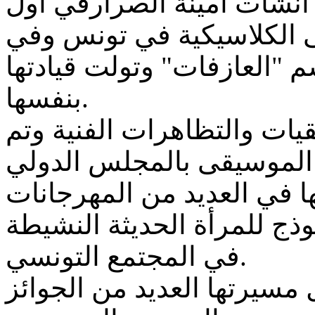
انت سنة 1992 حيث أنشأت أمينة الصرارفي أول
 الكلاسيكية في تونس وفي
م "العازفات" وتولت قيادتها
بنفسها.
قيات والتظاهرات الفنية وتم
رئيسة لهيئة الموسيقى بالمجلس الدولي
 في العديد من المهرجانات
وذج للمرأة الحديثة النشيطة
في المجتمع التونسي.
مسيرتها العديد من الجوائز