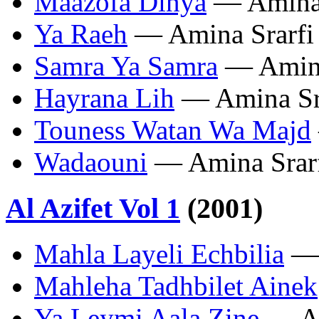
Maazofa Dinya
— Amina 
Ya Raeh
— Amina Srarfi
Samra Ya Samra
— Amina
Hayrana Lih
— Amina Sr
Touness Watan Wa Majd
Wadaouni
— Amina Srar
Al Azifet Vol 1
(2001)
Mahla Layeli Echbilia
— 
Mahleha Tadhbilet Ainek
Ya Leymi Aala Zine
— Am