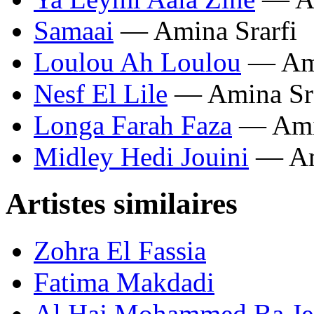
Samaai
— Amina Srarfi
Loulou Ah Loulou
— Ami
Nesf El Lile
— Amina Sra
Longa Farah Faza
— Amin
Midley Hedi Jouini
— Am
Artistes similaires
Zohra El Fassia
Fatima Makdadi
Al Haj Mohammed Ba J