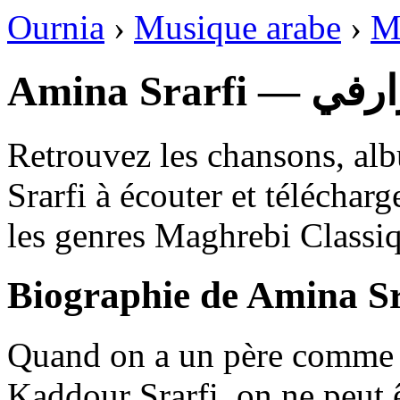
Ournia
›
Musique arabe
›
M
Amina Sra
Retrouvez les chansons, al
Srarfi à écouter et téléchar
les genres Maghrebi Classiq
Biographie de Amina Sr
Quand on a un père comme l
Kaddour Srarfi, on ne peut 