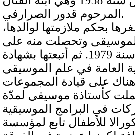
أمينة من مواليد مدينة تونس سنة 1958 وهي ابنة الفنان
المرحوم قدور الصرارفي.
رها بحكم ملازمتها لوالدها
 للموسيقى وتحصلت منه على
شهادة في الموسيقى العربية سنة 1979. ثم أتبعتها بشهادة
ناك على قيادة المجموعات
ملت كأستاذة موسيقى لمدّة
كات في البرامج الموسيقية
كورالا للأطفال تابع لمؤسسة