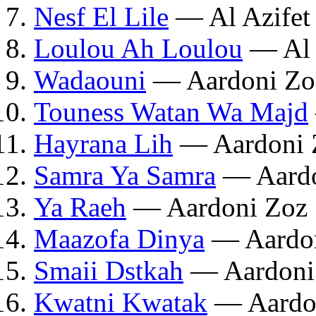
Nesf El Lile
— Al Azifet 
Loulou Ah Loulou
— Al A
Wadaouni
— Aardoni Zo
Touness Watan Wa Majd
Hayrana Lih
— Aardoni 
Samra Ya Samra
— Aardo
Ya Raeh
— Aardoni Zoz 
Maazofa Dinya
— Aardon
Smaii Dstkah
— Aardoni
Kwatni Kwatak
— Aardon