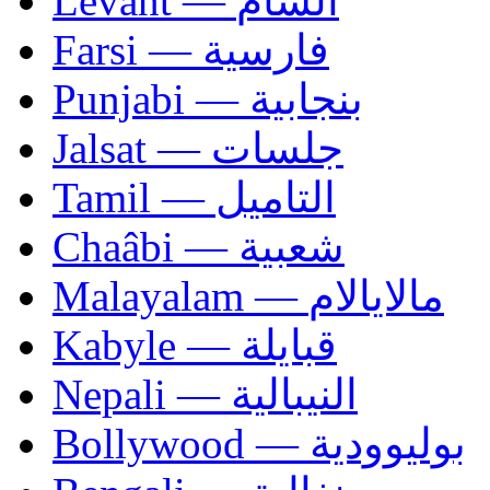
Levant — الشام
Farsi — فارسية
Punjabi — بنجابية
Jalsat — جلسات
Tamil — التاميل
Chaâbi — شعبية
Malayalam — مالايالام
Kabyle — قبايلة
Nepali — النيبالية
Bollywood — بوليوودية