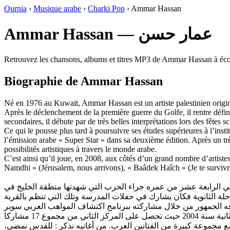
Ournia
›
Musique arabe
›
Charki Pop
›
Ammar Hassan
Ammar Hassan — عمار حسن
Retrouvez les chansons, albums et titres MP3 de Ammar Hassan à écout
Biographie de Ammar Hassan
Né en 1976 au Kuwait, Ammar Hassan est un artiste palestinien originai
Après le déclenchement de la première guerre du Golfe, il rentre défi
secondaires, il débute par de très belles interprétations lors des fêtes 
Ce qui le pousse plus tard à poursuivre ses études supérieures à l’insti
l’émission arabe « Super Star » dans sa deuxième édition. Après un trè
possibilités artistiques à travers le monde arabe.
C’est ainsi qu’il joue, en 2008, aux côtés d’un grand nombre d’artist
Namdhi » (Jérusalem, nous arrivons), « Baâdek Haîch » (Je te survivr
أن يعود وذويه إلى مسقط رأسه بفلسطين وهو في الرابعة عشر من عمره جراء الحرب التي شهدتها منطقة الخليج في
رفه الجمهور من خلال مشاركته ببرنامج اكتشاف المواهب العربي سوبر
 هذه التجربة، كانت لعمار العديد من المشاركات في حفلات في العالم العربي، منها مشاركته في أوبريت "الضمير العربي" سنة 2008 مع مجموعة كبيرة من الفنانين العرب. من أغانيه نذكر : للقدس نمضي