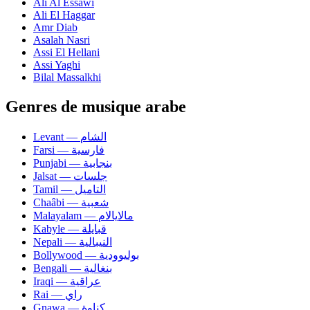
Ali Al Essawi
Ali El Haggar
Amr Diab
Asalah Nasri
Assi El Hellani
Assi Yaghi
Bilal Massalkhi
Genres de musique arabe
Levant — الشام
Farsi — فارسية
Punjabi — بنجابية
Jalsat — جلسات
Tamil — التاميل
Chaâbi — شعبية
Malayalam — مالايالام
Kabyle — قبايلة
Nepali — النيبالية
Bollywood — بوليوودية
Bengali — بنغالية
Iraqi — عراقية
Rai — راي
Gnawa — كناوة