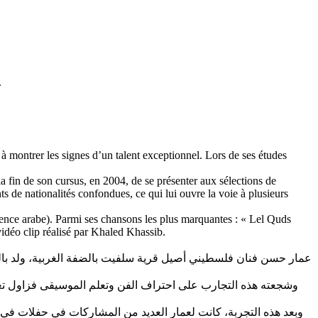
.
à montrer les signes d’un talent exceptionnel. Lors de ses études
la fin de son cursus, en 2004, de se présenter aux sélections de
s de nationalités confondues, ce qui lui ouvre la voie à plusieurs
ience arabe). Parmi ses chansons les plus marquantes : « Lel Quds
idéo clip réalisé par Khaled Khassib.
وشجعته هذه التجارب على احتراف الفن وتعلم الموسيقى فزاول تعلي