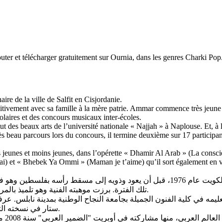
er et télécharger gratuitement sur Ournia, dans les genres Charki Pop
re de la ville de Salfit en Cisjordanie.
nitivement avec sa famille à la mère patrie. Ammar commence très jeune 
scolaires et des concours musicaux inter-écoles.
tut des beaux arts de l’université nationale « Najjah » à Naplouse. Et, à 
s beau parcours lors du concours, il termine deuxième sur 17 participant
es jeunes et moins jeunes, dans l’opérette « Dhamir Al Arab » (La consc
ai) et « Bhebek Ya Ommi » (Maman je t’aime) qu’il sort également en v
عمار حسن فنان فلسطيني أصيل قرية سلفيت بالضفة الغربية، ولد بالكويت عام 1976، قبل 
تلك الفترة. برزت موهبته الفنية وهو تلميذ بالمرحلة الثانوية فكان يشارك في حفلات المدرسة وتلك التي تنظم بالقرية.
مه في كلية الفنون الجميلة بجامعة النجاح الوطنية بمدينة نابلس. ع
ستار في نسخته الثانية سنة 2004 حيث تحصل على المركز الثاني من مجموع 17 مشاركا.
وبعد،