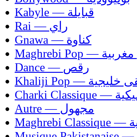
Kabyle — قبايلة
Rai — راي
Gnawa — كناوة
Maghrebi Pop
Dance — رقص
Khaliji Pop — ية
Charki Cl
Autre — مجهول
Ma