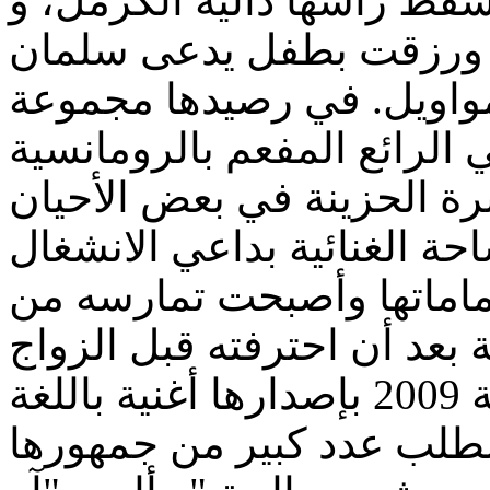
قط رأسها دالية الكرمل، و
لمواويل. في رصيدها مجموعة
الرائع المفعم بالرومانسية
حة الغنائية بداعي الانشغال
تماماتها وأصبحت تمارسه من
تزامنت عودتها إلى الساحة سنة 2009 بإصدارها أغنية باللغة