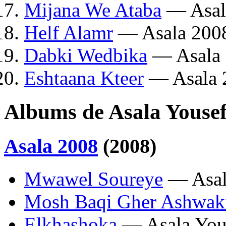
Mijana We Ataba
— Asal
Helf Alamr
— Asala 200
Dabki Wedbika
— Asala
Eshtaana Kteer
— Asala 
Albums de Asala Youse
Asala 2008
(2008)
Mwawel Soureye
— Asal
Mosh Baqi Gher Ashwak
Elkhashoka
— Asala You