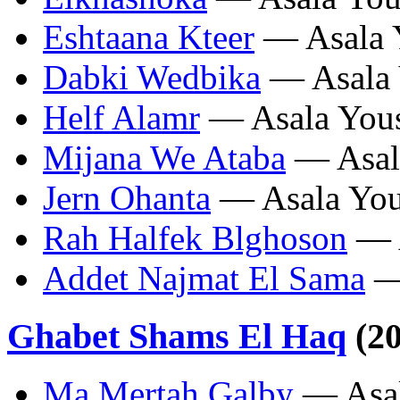
Eshtaana Kteer
— Asala 
Dabki Wedbika
— Asala 
Helf Alamr
— Asala You
Mijana We Ataba
— Asal
Jern Ohanta
— Asala You
Rah Halfek Blghoson
— A
Addet Najmat El Sama
— 
Ghabet Shams El Haq
(20
Ma Mertah Galby
— Asal