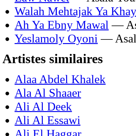
Walah Mehtajak Ya Kha
Ah Ya Ebny Mawal
— As
Yeslamoly Oyoni
— Asal
Artistes similaires
Alaa Abdel Khalek
Ala Al Shaaer
Ali Al Deek
Ali Al Essawi
Ali El Haggar