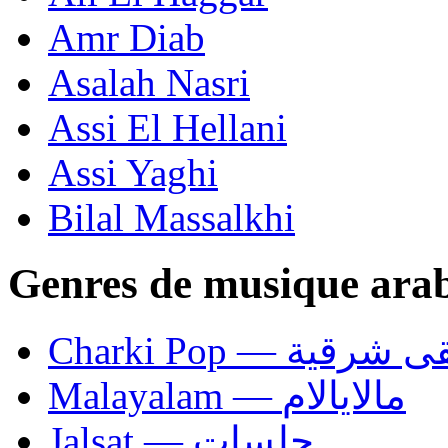
Amr Diab
Asalah Nasri
Assi El Hellani
Assi Yaghi
Bilal Massalkhi
Genres de musique ara
Charki Pop — ية
Malayalam — مالايالام
Jalsat — جلسات