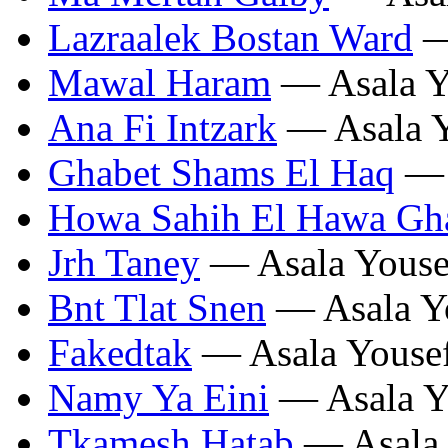
Lazraalek Bostan Ward
—
Mawal Haram
— Asala Y
Ana Fi Intzark
— Asala Y
Ghabet Shams El Haq
— 
Howa Sahih El Hawa Gh
Jrh Taney
— Asala Youse
Bnt Tlat Snen
— Asala Y
Fakedtak
— Asala Youse
Namy Ya Eini
— Asala Y
Tkamesh Hatab
— Asala 