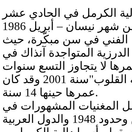
لية الكرمل في الحادي عشر
الفني في سن مبكّرة، حيث
لدرزية المتواجدة آنذاك في
أصدرت أول ألبوم لها "ملكه القلوب"سنة 2001 وقد كان
عمرها حينها 14 سنة.
ل المغنيات المشهورات في