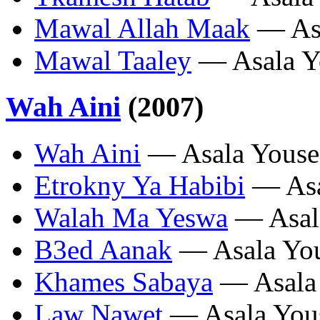
Mawal Allah Maak
— Asa
Mawal Taaley
— Asala Y
Wah Aini
(2007)
Wah Aini
— Asala Youse
Etrokny Ya Habibi
— Asa
Walah Ma Yeswa
— Asal
B3ed Aanak
— Asala You
Khames Sabaya
— Asala
Law Nawet
— Asala You