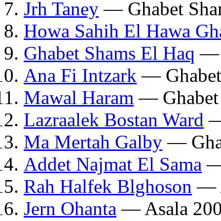
Jrh Taney
— Ghabet Sha
Howa Sahih El Hawa Gh
Ghabet Shams El Haq
— 
Ana Fi Intzark
— Ghabet
Mawal Haram
— Ghabet 
Lazraalek Bostan Ward
—
Ma Mertah Galby
— Ghab
Addet Najmat El Sama
—
Rah Halfek Blghoson
— A
Jern Ohanta
— Asala 20