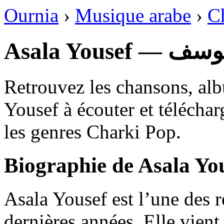
Ournia
›
Musique arabe
›
C
Asala Youse
Retrouvez les chansons, alb
Yousef à écouter et téléchar
les genres Charki Pop.
Biographie de Asala Yo
Asala Yousef est l’une des r
dernières années. Elle vient