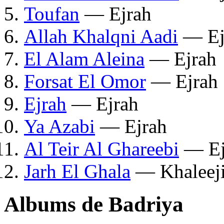
Toufan
— Ejrah
Allah Khalqni Aadi
— Ej
El Alam Aleina
— Ejrah
Forsat El Omor
— Ejrah
Ejrah
— Ejrah
Ya Azabi
— Ejrah
Al Teir Al Ghareebi
— Ej
Jarh El Ghala
— Khaleeji
Albums de Badriya