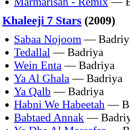
Marmarisah - Remix
— B
Khaleeji 7 Stars
(2009)
Sabaa Nojoom
— Badriy
Tedallal
— Badriya
Wein Enta
— Badriya
Ya Al Ghala
— Badriya
Ya Qalb
— Badriya
Habni We Habeetah
— Ba
Babtaed Annak
— Badri