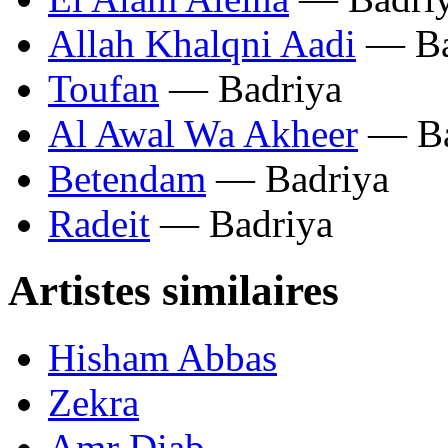
Allah Khalqni Aadi
— Ba
Toufan
— Badriya
Al Awal Wa Akheer
— Ba
Betendam
— Badriya
Radeit
— Badriya
Artistes similaires
Hisham Abbas
Zekra
Amr Diab