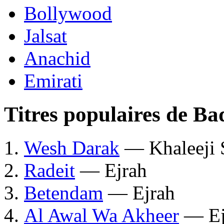
Bollywood
Jalsat
Anachid
Emirati
Titres populaires de Ba
Wesh Darak
— Khaleeji 
Radeit
— Ejrah
Betendam
— Ejrah
Al Awal Wa Akheer
— Ej