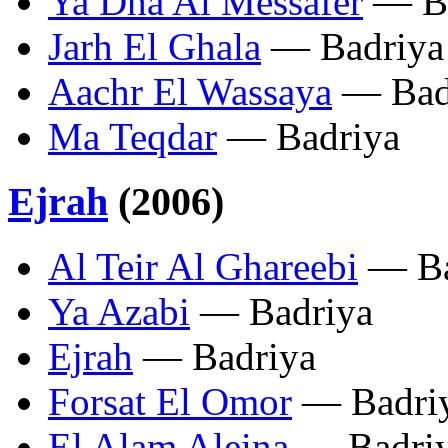
Ya Dha Al Messafer
— Ba
Jarh El Ghala
— Badriya
Aachr El Wassaya
— Bad
Ma Teqdar
— Badriya
Ejrah
(2006)
Al Teir Al Ghareebi
— Ba
Ya Azabi
— Badriya
Ejrah
— Badriya
Forsat El Omor
— Badri
El Alam Aleina
— Badri