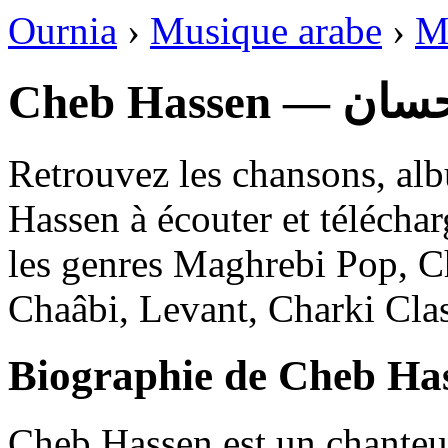
Ournia
›
Musique arabe
›
M
Cheb Hasse
Retrouvez les chansons, al
Hassen à écouter et télécha
les genres Maghrebi Pop, C
Chaâbi, Levant, Charki Clas
Biographie de Cheb Ha
Cheb Hassen est un chanteur