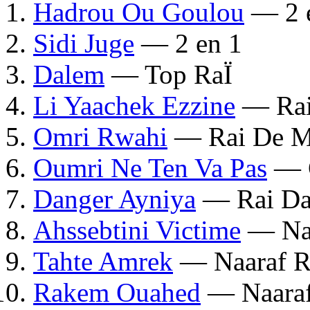
Hadrou Ou Goulou
— 2 
Sidi Juge
— 2 en 1
Dalem
— Top RaÏ
Li Yaachek Ezzine
— Rai
Omri Rwahi
— Rai De Mi
Oumri Ne Ten Va Pas
— G
Danger Ayniya
— Rai Da
Ahssebtini Victime
— Naa
Tahte Amrek
— Naaraf R
Rakem Ouahed
— Naaraf