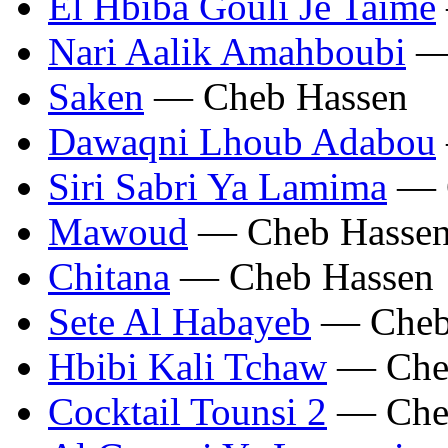
El Hbiba Gouli Je Taime
Nari Aalik Amahboubi
— 
Saken
— Cheb Hassen
Dawaqni Lhoub Adabou
Siri Sabri Ya Lamima
— C
Mawoud
— Cheb Hasse
Chitana
— Cheb Hassen
Sete Al Habayeb
— Cheb
Hbibi Kali Tchaw
— Che
Cocktail Tounsi 2
— Che