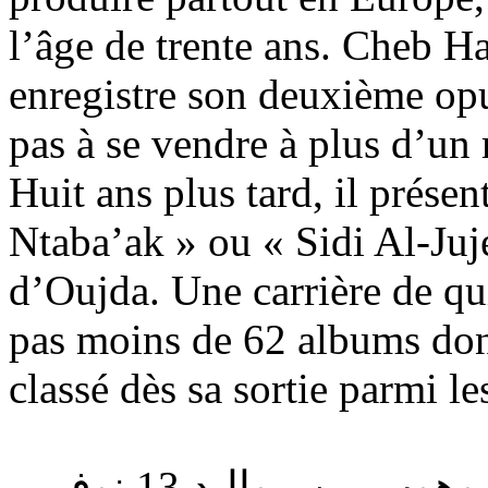
l’âge de trente ans. Cheb Ha
enregistre son deuxième opus
pas à se vendre à plus d’un
Huit ans plus tard, il prés
Ntaba’ak » ou « Sidi Al-Juje
d’Oujda. Une carrière de qu
pas moins de 62 albums don
classé dès sa sortie parmi l
شاب حسان، فنان راي جزائري موهوب من مواليد 13 نوفمبر