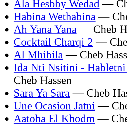
Ala Hesbby Wedad
— Ch
Habina Wethabina
— Che
Ah Yana Yana
— Cheb H
Cocktail Charqi 2
— Che
Al Mhibila
— Cheb Hass
Ida Nti Nsitini - Habletn
Cheb Hassen
Sara Ya Sara
— Cheb Ha
Une Ocasion Jatni
— Che
Aatoha El Khodm
— Che