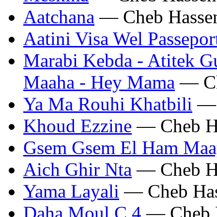
Aatchana
— Cheb Hasse
Aatini Visa Wel Passepor
Marabi Kebda - Atitek G
Maaha - Hey Mama
— Ch
Ya Ma Rouhi Khatbili
— 
Khoud Ezzine
— Cheb H
Gsem Gsem El Ham Maa
Aich Ghir Nta
— Cheb H
Yama Layali
— Cheb Ha
Daha Moul C 4
— Cheb 