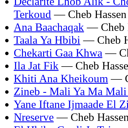
Declarite Lhob Alik - Ch
Terkoud
— Cheb Hassen
Ana Baachaqak
— Cheb 
Taala Ya Hbibi
— Cheb H
Chekarti Gaa Khwa
— Ch
Ila Jat Fik
— Cheb Hass
Khiti Ana Kheikoum
— C
Zineb - Mali Ya Ma Mali 
Yane Iftane Ijmaade El Z
Nreserve
— Cheb Hasse