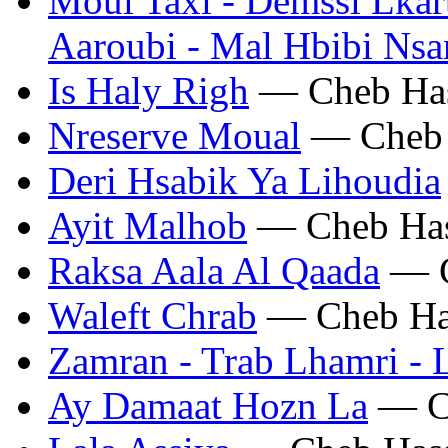
Moul Taxi - Demssi Lkart
Aaroubi - Mal Hbibi Nsan
Is Haly Righ
— Cheb Ha
Nreserve Moual
— Cheb 
Deri Hsabik Ya Lihoudia
Ayit Malhob
— Cheb Ha
Raksa Aala Al Qaada
— C
Waleft Chrab
— Cheb Ha
Zamran - Trab Lhamri -
Ay Damaat Hozn La
— C