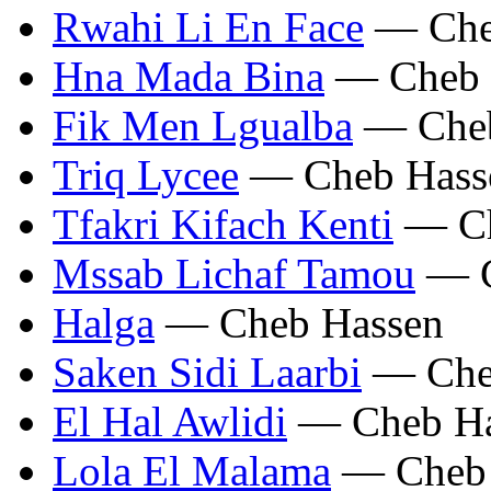
Rwahi Li En Face
— Che
Hna Mada Bina
— Cheb 
Fik Men Lgualba
— Cheb
Triq Lycee
— Cheb Hass
Tfakri Kifach Kenti
— Ch
Mssab Lichaf Tamou
— C
Halga
— Cheb Hassen
Saken Sidi Laarbi
— Che
El Hal Awlidi
— Cheb Ha
Lola El Malama
— Cheb 