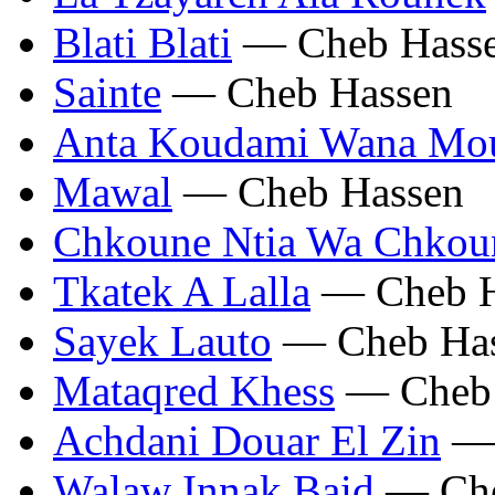
Blati Blati
— Cheb Hass
Sainte
— Cheb Hassen
Anta Koudami Wana Mo
Mawal
— Cheb Hassen
Chkoune Ntia Wa Chkou
Tkatek A Lalla
— Cheb H
Sayek Lauto
— Cheb Ha
Mataqred Khess
— Cheb 
Achdani Douar El Zin
— 
Walaw Innak Baid
— Che