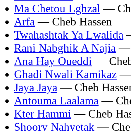
Ma Chetou Lghzal
— Che
Arfa
— Cheb Hassen
Twahashtak Ya Lwalida
—
Rani Nabghik A Najia
— 
Ana Hay Oueddi
— Cheb
Ghadi Nwali Kamikaz
— 
Jaya Jaya
— Cheb Hasse
Antouma Laalama
— Che
Kter Hammi
— Cheb Has
Shoory Nahyetak
— Cheb