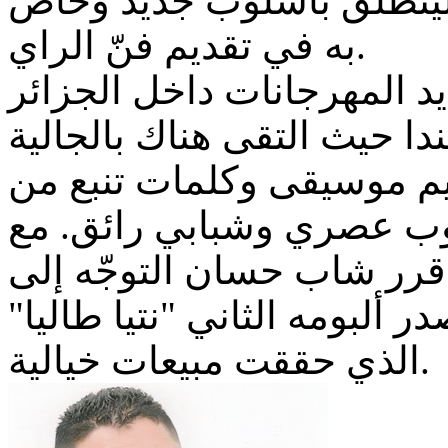
 لينطلق بأسلوب جديد وخاص
به في تقديم فنّ الراي.
المهرجانات داخل الجزائر
دا حيث التقى هناك بالجالية
قديم موسيقى وكلمات تنبع من
ب عصري وشبابي رائق. مع
لاثين قرر شاب حسان التوجّه إلى
ر ألبومه الثاني "نتيا طاليا
الذي حققت مبيعات خيالية.