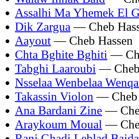
Assalhi Ma Yhemek El G
Dik Zargua
— Cheb Has
Aayout
— Cheb Hassen
Chta Bghite Bghiti
— Che
Tabghi Laaroubi
— Cheb
Nsselaa Wenbelaa Wenqa
Takassin Violon
— Cheb 
Ana Bardani Zine
— Che
Araykoum Moual
— Che
Rani Ghadi Leblad Baida