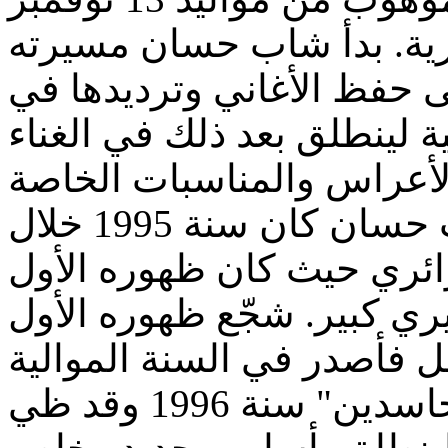
1970 . بدأ شاب حسان مسيرته
لى حفظ الأغاني وترديدها في
ة لينطلق بعد ذلك في الغناء
كان أوّل ظهور رسمي للشاب حسان كان سنة 1995 خلال
جزائري حيث كان ظهوره الأول
ري كبير. شجّع ظهوره الأول
ل فأصدر في السنة الموالية
أوذل ألبوم خاص به "عين الحاسدين" سنة 1996 وقد ظي