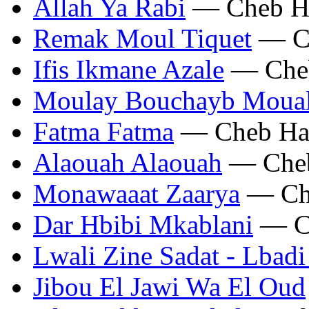
Allah Ya Rabi
— Cheb H
Remak Moul Tiquet
— Ch
Ifis Ikmane Azale
— Cheb
Moulay Bouchayb Moua
Fatma Fatma
— Cheb Ha
Alaouah Alaouah
— Cheb
Monawaaat Zaarya
— Ch
Dar Hbibi Mkablani
— C
Lwali Zine Sadat - Lbad
Jibou El Jawi Wa El Oud