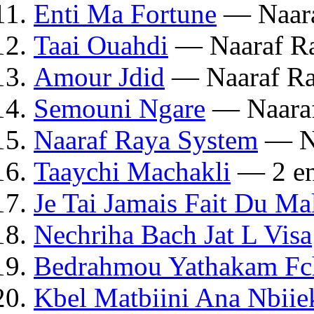
Enti Ma Fortune
— Naara
Taai Ouahdi
— Naaraf R
Amour Jdid
— Naaraf Ra
Semouni Ngare
— Naaraf
Naaraf Raya System
— Na
Taaychi Machakli
— 2 en
Je Tai Jamais Fait Du Ma
Nechriha Bach Jat L Visa
Bedrahmou Yathakam Fc
Kbel Matbiini Ana Nbiie