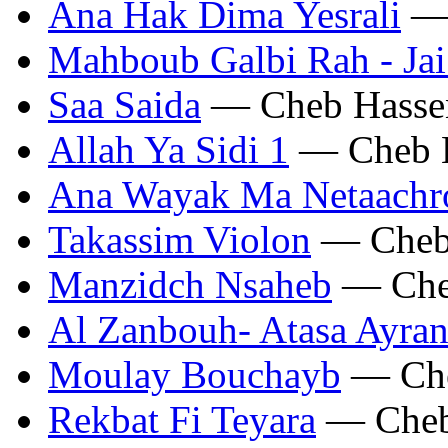
Ana Hak Dima Yesrali
— 
Mahboub Galbi Rah - Jai
Saa Saida
— Cheb Hasse
Allah Ya Sidi 1
— Cheb 
Ana Wayak Ma Netaachr
Takassim Violon
— Cheb
Manzidch Nsaheb
— Che
Al Zanbouh- Atasa Ayra
Moulay Bouchayb
— Che
Rekbat Fi Teyara
— Cheb