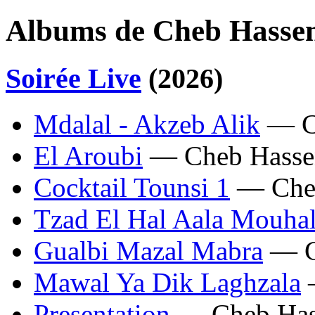
Albums de Cheb Hasse
Soirée Live
(2026)
Mdalal - Akzeb Alik
— C
El Aroubi
— Cheb Hasse
Cocktail Tounsi 1
— Che
Tzad El Hal Aala Mouha
Gualbi Mazal Mabra
— C
Mawal Ya Dik Laghzala
Presentation
— Cheb Has