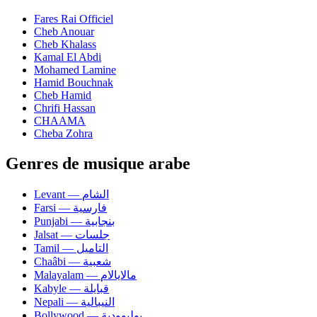
Fares Rai Officiel
Cheb Anouar
Cheb Khalass
Kamal El Abdi
Mohamed Lamine
Hamid Bouchnak
Cheb Hamid
Chrifi Hassan
CHAAMA
Cheba Zohra
Genres de musique arabe
Levant — الشام
Farsi — فارسية
Punjabi — بنجابية
Jalsat — جلسات
Tamil — التاميل
Chaâbi — شعبية
Malayalam — مالايالام
Kabyle — قبايلة
Nepali — النيبالية
Bollywood — بوليوودية