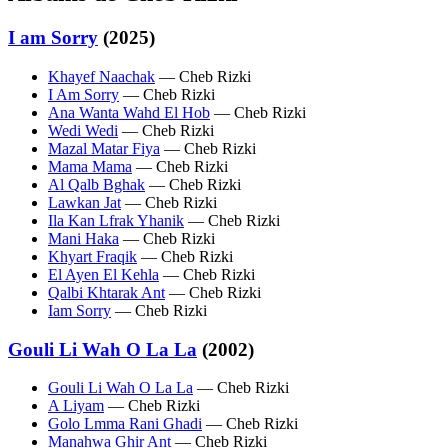
I am Sorry
(2025)
Khayef Naachak
— Cheb Rizki
I Am Sorry
— Cheb Rizki
Ana Wanta Wahd El Hob
— Cheb Rizki
Wedi Wedi
— Cheb Rizki
Mazal Matar Fiya
— Cheb Rizki
Mama Mama
— Cheb Rizki
Al Qalb Bghak
— Cheb Rizki
Lawkan Jat
— Cheb Rizki
Ila Kan Lfrak Yhanik
— Cheb Rizki
Mani Haka
— Cheb Rizki
Khyart Fraqik
— Cheb Rizki
El Ayen El Kehla
— Cheb Rizki
Qalbi Khtarak Ant
— Cheb Rizki
Iam Sorry
— Cheb Rizki
Gouli Li Wah O La La
(2002)
Gouli Li Wah O La La
— Cheb Rizki
A Liyam
— Cheb Rizki
Golo Lmma Rani Ghadi
— Cheb Rizki
Manahwa Ghir Ant
— Cheb Rizki