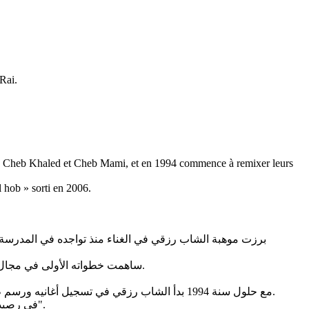
Rai.
oles, Cheb Khaled et Cheb Mami, et en 1994 commence à remixer leurs
 hob » sorti en 2006.
برزت موهبة الشاب رزقي في الغناء منذ تواجده في المدرسة الا
ساهمت خطواته الأولى في مجال الغناء والتجربة التي اكتسبها من خلال مشاركاته المبكرة في المهرجانات والاحتفالات في تعزيز ثقته بموهبته وشجعه على دخول عالم الراي.
مع حلول سنة 1994 بدأ الشاب رزقي في تسجيل أغانيه ورسم طابعه الخاص في عالم الراي وأصدر مجموعة من الألبومات الخاصة به لاقت إقبالا وتشجيعا من طرف الجمهور المغربي خاصة والعربي عامة.
في رصيد الشاب رزقي سبع ألبومات حققت أربعة منها نجاحا منقطع النظير على غرار ألبوم "أنا الغلطان"، "ملي عرفت الحب" و"محبوبة قلبي راحت".