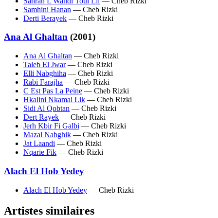
Sahran L Wahdi Toul Lil
— Cheb Rizki
Samhini Hanan
— Cheb Rizki
Derti Berayek
— Cheb Rizki
Ana Al Ghaltan
(2001)
Ana Al Ghaltan
— Cheb Rizki
Taleb El Jwar
— Cheb Rizki
Elli Nabghiha
— Cheb Rizki
Rabi Farajha
— Cheb Rizki
C Est Pas La Peine
— Cheb Rizki
Hkalini Nkamal Lik
— Cheb Rizki
Sidi Al Qobtan
— Cheb Rizki
Dert Rayek
— Cheb Rizki
Jerh Kbir Fi Galbi
— Cheb Rizki
Mazal Nabghik
— Cheb Rizki
Jat Laandi
— Cheb Rizki
Nqarie Fik
— Cheb Rizki
Alach El Hob Yedey
Alach El Hob Yedey
— Cheb Rizki
Artistes similaires