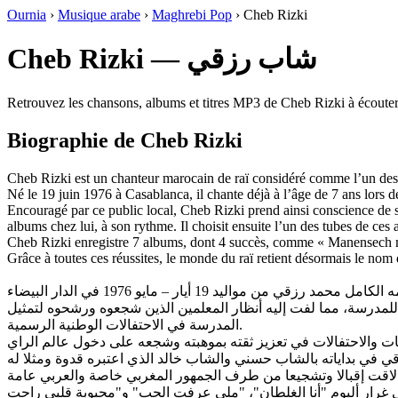
Ournia
›
Musique arabe
›
Maghrebi Pop
›
Cheb Rizki
Cheb Rizki — شاب رزقي
Retrouvez les chansons, albums et titres MP3 de Cheb Rizki à écouter
Biographie de Cheb Rizki
Cheb Rizki est un chanteur marocain de raï considéré comme l’un des 
Né le 19 juin 1976 à Casablanca, il chante déjà à l’âge de 7 ans lors 
Encouragé par ce public local, Cheb Rizki prend ainsi conscience de s
albums chez lui, à son rythme. Il choisit ensuite l’un des tubes de ces a
Cheb Rizki enregistre 7 albums, dont 4 succès, comme « Manensech m
Grâce à toutes ces réussites, le monde du raï retient désormais le no
 للمدرسة، مما لفت إليه أنظار المعلمين الذين شجعوه ورشحوه لتمثيل
المدرسة في الاحتفالات الوطنية الرسمية.