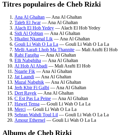
Titres populaires de Cheb Rizki
Ana Al Ghaltan
— Ana Al Ghaltan
Taleb El Jwar
— Ana Al Ghaltan
Alach El Hob Yedey
— Alach El Hob Yedey
Sidi Al Qobtan
— Ana Al Ghaltan
Hkalini Nkamal Lik
— Ana Al Ghaltan
Gouli Li Wah O La La
— Gouli Li Wah O La La
Melli Aaraft Lhob Ma Thannite
— Mali Arafti El Hob
Rabi Farajha
— Ana Al Ghaltan
Elli Nabghiha
— Ana Al Ghaltan
Al Hob Al Abadi
— Mali Arafti El Hob
Nqarie Fik
— Ana Al Ghaltan
Jat Laandi
— Ana Al Ghaltan
Mazal Nabghik
— Ana Al Ghaltan
Jerh Kbir Fi Galbi
— Ana Al Ghaltan
Dert Rayek
— Ana Al Ghaltan
C Est Pas La Peine
— Ana Al Ghaltan
Hawel Tensa
— Gouli Li Wah O La La
Merci
— Gouli Li Wah O La La
Sehran Wahdi Toul Lil
— Gouli Li Wah O La La
Amour Ethernel
— Gouli Li Wah O La La
Albums de Cheb Rizki