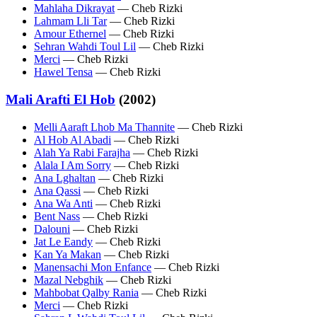
Mahlaha Dikrayat
— Cheb Rizki
Lahmam Lli Tar
— Cheb Rizki
Amour Ethernel
— Cheb Rizki
Sehran Wahdi Toul Lil
— Cheb Rizki
Merci
— Cheb Rizki
Hawel Tensa
— Cheb Rizki
Mali Arafti El Hob
(2002)
Melli Aaraft Lhob Ma Thannite
— Cheb Rizki
Al Hob Al Abadi
— Cheb Rizki
Alah Ya Rabi Farajha
— Cheb Rizki
Alala I Am Sorry
— Cheb Rizki
Ana Lghaltan
— Cheb Rizki
Ana Qassi
— Cheb Rizki
Ana Wa Anti
— Cheb Rizki
Bent Nass
— Cheb Rizki
Dalouni
— Cheb Rizki
Jat Le Eandy
— Cheb Rizki
Kan Ya Makan
— Cheb Rizki
Manensachi Mon Enfance
— Cheb Rizki
Mazal Nebghik
— Cheb Rizki
Mahbobat Qalby Rania
— Cheb Rizki
Merci
— Cheb Rizki