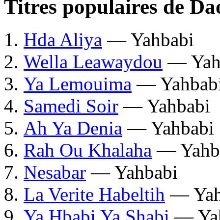
Titres populaires de 
Hda Aliya
— Yahbabi
Wella Leawaydou
— Yah
Ya Lemouima
— Yahbab
Samedi Soir
— Yahbabi
Ah Ya Denia
— Yahbabi
Rah Ou Khalaha
— Yahb
Nesabar
— Yahbabi
La Verite Habeltih
— Yah
Ya Hbabi Ya Shabi
— Ya