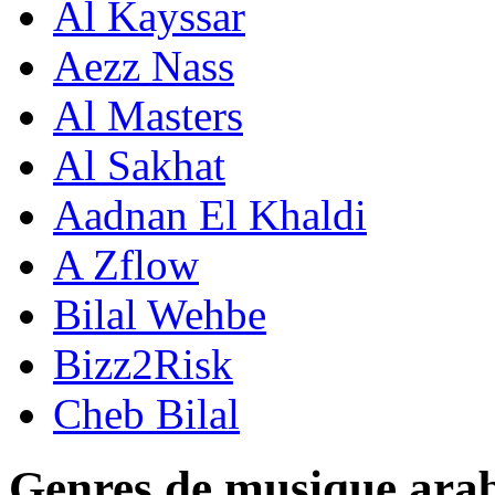
Al Kayssar
Aezz Nass
Al Masters
Al Sakhat
Aadnan El Khaldi
A Zflow
Bilal Wehbe
Bizz2Risk
Cheb Bilal
Genres de musique ara