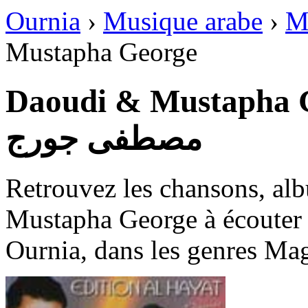
Ournia
›
Musique arabe
›
M
Mustapha George
Daoudi & Mustapha George
مصطفى جورج
Retrouvez les chansons, al
Mustapha George à écouter e
Ournia, dans les genres Ma