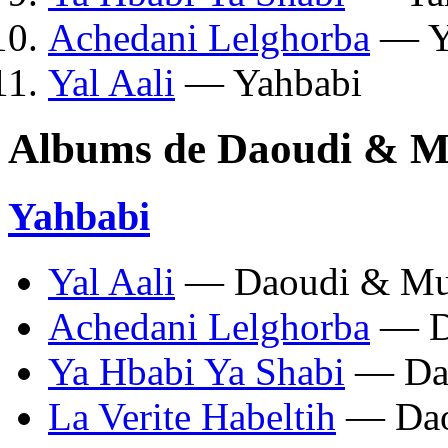
Achedani Lelghorba
— Y
Yal Aali
— Yahbabi
Albums de Daoudi & M
Yahbabi
Yal Aali
— Daoudi & Mus
Achedani Lelghorba
— Da
Ya Hbabi Ya Shabi
— Dao
La Verite Habeltih
— Dao