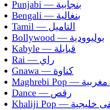
Punjabi — بنجابية
Bengali — بنغالية
Tamil — التاميل
Bollywood — بوليوودية
Kabyle — قبايلة
Rai — راي
Gnawa — كناوة
Maghrebi Pop
Dance — رقص
Khaliji Pop — ية