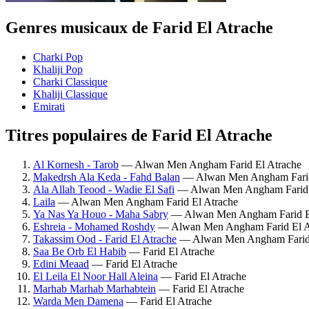
Genres musicaux de Farid El Atrache
Charki Pop
Khaliji Pop
Charki Classique
Khaliji Classique
Emirati
Titres populaires de Farid El Atrache
Al Kornesh - Tarob
— Alwan Men Angham Farid El Atrache
Makedrsh Ala Keda - Fahd Balan
— Alwan Men Angham Farid
Ala Allah Teood - Wadie El Safi
— Alwan Men Angham Farid 
Laila
— Alwan Men Angham Farid El Atrache
Ya Nas Ya Houo - Maha Sabry
— Alwan Men Angham Farid E
Eshreia - Mohamed Roshdy
— Alwan Men Angham Farid El A
Takassim Ood - Farid El Atrache
— Alwan Men Angham Farid 
Saa Be Orb El Habib
— Farid El Atrache
Edini Meaad
— Farid El Atrache
El Leila El Noor Hall Aleina
— Farid El Atrache
Marhab Marhab Marhabtein
— Farid El Atrache
Warda Men Damena
— Farid El Atrache