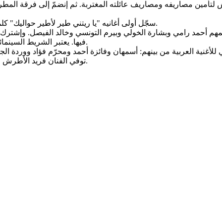
قماش لتأمين مصاريفه ومصاريف عائلته المغتربة. ثم إنضمّ إلى فرقة ال
سجّل أولى أغانيه "يا ريتني طير لأطير حواليك" كلمات وألحان يحيى اللبابيدى وأصبح يغني في الإذاعة مرتين في الأسبوع.
فيها. يعتبر الشريط السينمائي "حبيب العمر" أشهر أفلام فريد على الإطلاق وقد حقق أرباحا طائلة.
توفي الفنان فريد الأطرش في 26 ديسمبر 1976 في مستشفى "الحايك" في بيروت إثر أزمة قلبية.