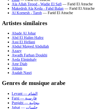
Ala Allah Teood - Wadie El Safi
— Farid El Atrache
Makedrsh Ala Keda - Fahd Balan
— Farid El Atrache
Al Kornesh - Tarob
— Farid El Atrache
Artistes similaires
Abade Al Johar
Abd El Halim Hafez
Assi El Hellani
Abdul Majeed Abdullah
Azazy
Awadh Farhan Doukhi
Aeda Elminhaly
Amr Diab
Ahlam
Asalah Nasri
Genres de musique arabe
Levant — الشام
Farsi — فارسية
Punjabi — بنجابية
Jalsat — جلسات