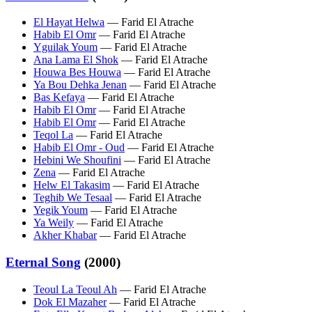
El Hayat Helwa
— Farid El Atrache
Habib El Omr
— Farid El Atrache
Yguilak Youm
— Farid El Atrache
Ana Lama El Shok
— Farid El Atrache
Houwa Bes Houwa
— Farid El Atrache
Ya Bou Dehka Jenan
— Farid El Atrache
Bas Kefaya
— Farid El Atrache
Habib El Omr
— Farid El Atrache
Habib El Omr
— Farid El Atrache
Teqol La
— Farid El Atrache
Habib El Omr - Oud
— Farid El Atrache
Hebini We Shoufini
— Farid El Atrache
Zena
— Farid El Atrache
Helw El Takasim
— Farid El Atrache
Teghib We Tesaal
— Farid El Atrache
Yegik Youm
— Farid El Atrache
Ya Weily
— Farid El Atrache
Akher Khabar
— Farid El Atrache
Eternal Song
(2000)
Teoul La Teoul Ah
— Farid El Atrache
Dok El Mazaher
— Farid El Atrache