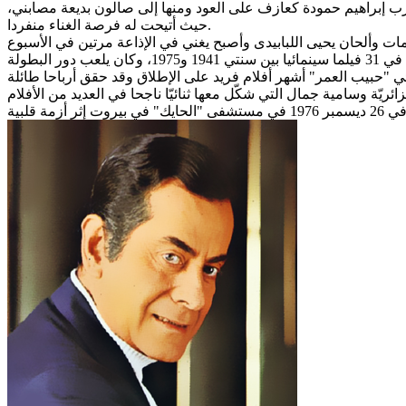
مطرب إبراهيم حمودة كعازف على العود ومنها إلى صالون بديعة مصابني
حيث أتيحت له فرصة الغناء منفردا.
تعامل فريد الأطرش خلال مسيرته الفنيّة مع عدد من الشعراء أهمهم أحمد رامي وبشارة الخولي وبيرم التونسي وخالد الفيصل. وإشترك في 31 فيلما سينمائيا بين سنتي 1941 و1975، وكان يلعب دور البطولة