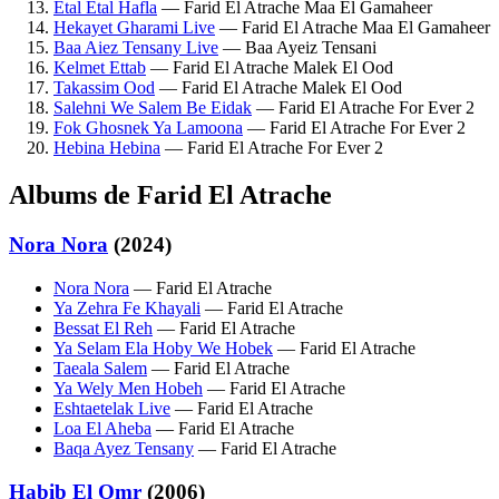
Etal Etal Hafla
— Farid El Atrache Maa El Gamaheer
Hekayet Gharami Live
— Farid El Atrache Maa El Gamaheer
Baa Aiez Tensany Live
— Baa Ayeiz Tensani
Kelmet Ettab
— Farid El Atrache Malek El Ood
Takassim Ood
— Farid El Atrache Malek El Ood
Salehni We Salem Be Eidak
— Farid El Atrache For Ever 2
Fok Ghosnek Ya Lamoona
— Farid El Atrache For Ever 2
Hebina Hebina
— Farid El Atrache For Ever 2
Albums de Farid El Atrache
Nora Nora
(2024)
Nora Nora
— Farid El Atrache
Ya Zehra Fe Khayali
— Farid El Atrache
Bessat El Reh
— Farid El Atrache
Ya Selam Ela Hoby We Hobek
— Farid El Atrache
Taeala Salem
— Farid El Atrache
Ya Wely Men Hobeh
— Farid El Atrache
Eshtaetelak Live
— Farid El Atrache
Loa El Aheba
— Farid El Atrache
Baqa Ayez Tensany
— Farid El Atrache
Habib El Omr
(2006)