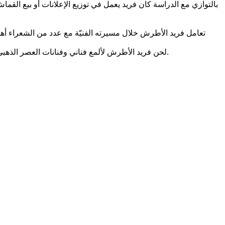
بالتوازي مع الدراسة كان فريد يعمل في توزيع الإعلانات أو بيع ال،
لحن فريد الأطرش لألمع فناني وفنانات العصر الذهبي للأغنية العربية من بينهم: أسمهان وفائزة أحمد ومحرّم فؤاد ووردة الجزائريّة وسامية جمال التي شكّل معها ثنائيّا ناجحا في العديد من الأفلام.