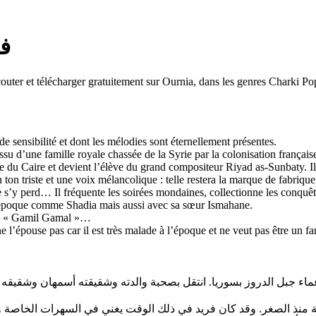
فري
uter et télécharger gratuitement sur Ournia, dans les genres Charki Pop
de sensibilité et dont les mélodies sont éternellement présentes.
issu d’une famille royale chassée de la Syrie par la colonisation français
 du Caire et devient l’élève du grand compositeur Riyad as-Sunbaty. Il 
on triste et une voix mélancolique : telle restera la marque de fabrique d
e s’y perd… Il fréquente les soirées mondaines, collectionne les conquê
e l’époque comme Shadia mais aussi avec sa sœur Ismahane.
 », « Gamil Gamal »…
 l’épouse pas car il est très malade à l’époque et ne veut pas être un f
د في التاسع عشر من اكتوبر ١٨١٥, لأب من زعماء جبل الدروز بسوريا. انتقل بصحبة والدته و