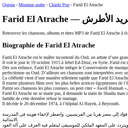
Ournia
›
Musique arabe
›
Charki Pop
›
Farid El Atrache
Farid El Atrache — د الأطرش
Retrouvez les chansons, albums et titres MP3 de Farid El Atrache à éco
Biographie de Farid El Atrache
Farid El Atrache est le maître incontesté du Oud, un artiste d’une gran
Il voit le jour le 19 octobre 1915 à Jebel Ed-Druz, en Syrie. Farid est 
Dès son enfance, Farid El Atrache intègre le Conservatoire de musique
perfectionne au Oud. D’ailleurs ses chansons sont interprétées avec un t
La célébrité vient d’une manière tellement rapide que Farid El Atrach
Il tourne plusieurs films avec les plus belles actrices égyptiennes d
Parmi ses chansons les plus connues, on peut citer « Awell Hamsah
Farid El Atrache ne se marie pas, il demande la main de Shadia mais ne
famille de cette dernière refuse le mariage.
Il décède le 26 décembre 1974, à l’hôpital Al Hayek, à Beyrouth.
شقيقته أسمهان وشقيقه فؤاد إلى مصر هربا من الفرنسيين، واضطر لإخفاء هويته في المدرسة
الابتدائية.