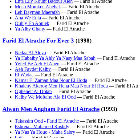
Enta Elly Kount Badour Aleh
— Farid El Atrache
Mosh Momken Ahebak
— Farid El Atrache
Leh Dayman Maerafsh
— Farid El Atrache
Ana We Enta
— Farid El Atrache
Oulily Eh Aoulek
— Farid El Atrache
Ya Alby Ghany
— Farid El Atrache
Farid El Atrache For Ever 3
(1998)
Nedaa Al Aleya
— Farid El Atrache
Ya Habaiby Ya Ahly Ya Nasy Maa Sabah
— Farid El Atrache
Yefed Be Aeh El Anen
— Farid El Atrache
Aeh Faydet Kalby
— Farid El Atrache
El Wadaa
— Farid El Atrache
Kamar El Zaman Maa Nour El Hoda
— Farid El Atrache
Khaleny Akerog Men Hena Maa Nour El Hoda
— Farid El At
Ogheneit Al Dolab
— Farid El Atrache
Kalby We Moftaho Ala El Ood
— Farid El Atrache
Alwan Men Angham Farid El Atrache
(1993)
Takassim Ood - Farid El Atrache
— Farid El Atrache
Eshreia - Mohamed Roshdy
— Farid El Atrache
Ya Nas Ya Houo - Maha Sabry
— Farid El Atrache
Laila
— Farid El Atrache