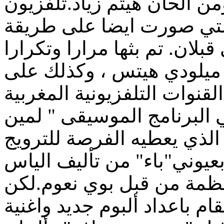
ن ألحان هيثم زياد.تلفزيون
 التي صورت ايضا على طريقة
بلان. تم بثها مرارا وتكرارا
ميلودي هيتس ، وكذلك على
ية
 حاتم في البرنامج الموسيقى " لمين
الذي يعطيه الفرصة للترويج
 بعيوني"باء" من تأليف الياس
نظمة من قبل بوي نعوم.لكن
ام باعداد ألبوم جديد واغنية