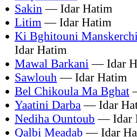
Sakin
— Idar Hatim
Litim
— Idar Hatim
Ki Bghitouni Manskerchi
Idar Hatim
Mawal Barkani
— Idar H
Sawlouh
— Idar Hatim
Bel Chikoula Ma Bghat
—
Yaatini Darba
— Idar Ha
Nediha Ountoub
— Idar 
Qalbi Meadab
— Idar Ha