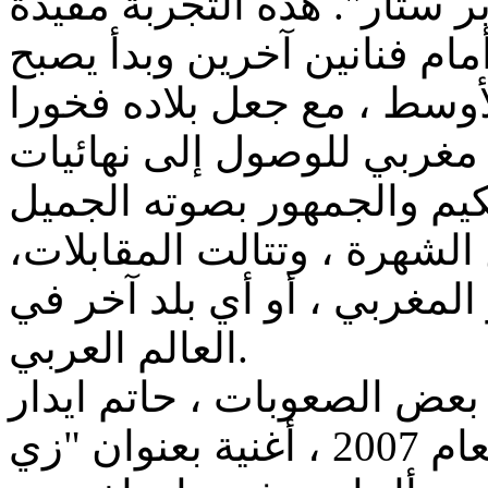
ر ستار". هذه التجربة مفيدة
مام فنانين آخرين وبدأ يصبح
أوسط ، مع جعل بلاده فخورا
ل مغربي للوصول إلى نهائيات
 الشهرة ، وتتالت المقابلات
 المغربي ، أو أي بلد آخر في
العالم العربي.
بعض الصعوبات ، حاتم ايدار
تمكن من اطلاق أول أغنية في العام 2007 ، أغنية بعنوان "زي