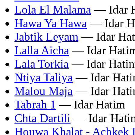
Lola El Malama
— Idar 
Hawa Ya Hawa
— Idar H
Jabtik Leyam
— Idar Ha
Lalla Aicha
— Idar Hati
Lala Torkia
— Idar Hati
Ntiya Taliya
— Idar Hat
Malou Maja
— Idar Hat
Tabrah 1
— Idar Hatim
Chta Dartili
— Idar Hati
Houwa Khalat - Achkek 