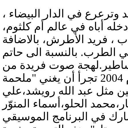
لد وترعرع في الدار البيضاء
خله أباه في عالم أم كلثوم
ب ، فريد الأطرش، بالاضافة
 الطرب. بالنسبة الى حاتم
أساطير.لهجة صوت فريدة من
نوعها،هذا الفنان في العام 2004 تجرأ أن يغني "ملحمة
ن مثل عبد الله رويشد،علي
ارك في البرنامج الموسيقي