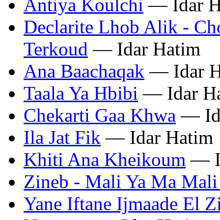
Antiya Koulchi
— Idar H
Declarite Lhob Alik - Ch
Terkoud
— Idar Hatim
Ana Baachaqak
— Idar H
Taala Ya Hbibi
— Idar H
Chekarti Gaa Khwa
— Id
Ila Jat Fik
— Idar Hatim
Khiti Ana Kheikoum
— I
Zineb - Mali Ya Ma Mali 
Yane Iftane Ijmaade El Z