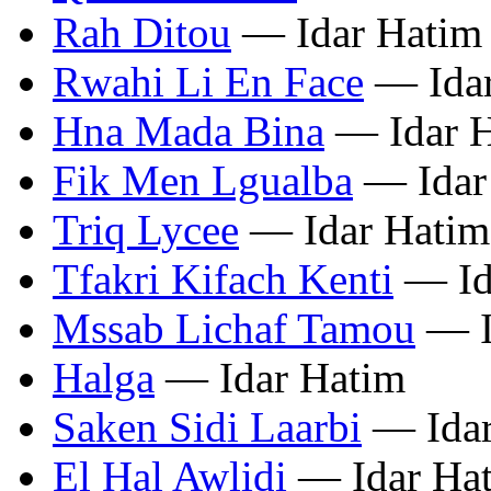
Rah Ditou
— Idar Hatim
Rwahi Li En Face
— Idar
Hna Mada Bina
— Idar 
Fik Men Lgualba
— Idar
Triq Lycee
— Idar Hatim
Tfakri Kifach Kenti
— Id
Mssab Lichaf Tamou
— I
Halga
— Idar Hatim
Saken Sidi Laarbi
— Idar
El Hal Awlidi
— Idar Ha