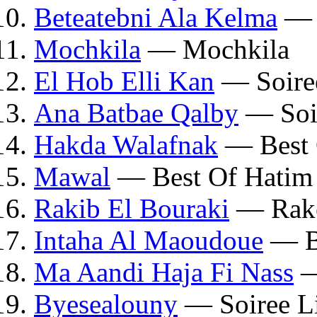
Beteatebni Ala Kelma
— S
Mochkila
— Mochkila
El Hob Elli Kan
— Soiree
Ana Batbae Qalby
— Soir
Hakda Walafnak
— Best 
Mawal
— Best Of Hatim 
Rakib El Bouraki
— Rake
Intaha Al Maoudoue
— Be
Ma Aandi Haja Fi Nass
—
Byesealouny
— Soiree Li