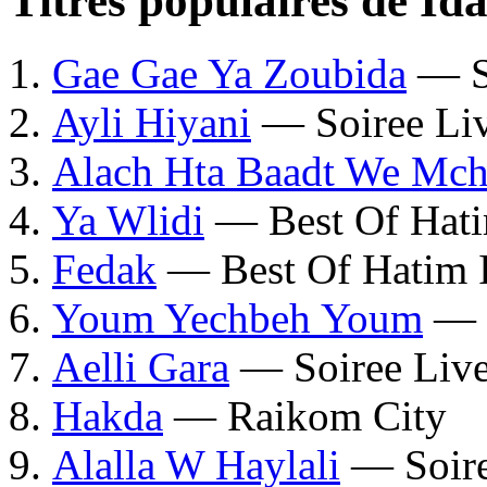
Titres populaires de Id
Gae Gae Ya Zoubida
— So
Ayli Hiyani
— Soiree Liv
Alach Hta Baadt We Mch
Ya Wlidi
— Best Of Hati
Fedak
— Best Of Hatim 
Youm Yechbeh Youm
— S
Aelli Gara
— Soiree Live
Hakda
— Raikom City
Alalla W Haylali
— Soire