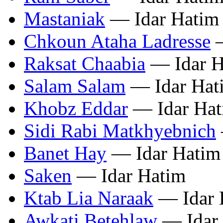
Mastaniak
— Idar Hatim
Chkoun Ataha Ladresse
—
Raksat Chaabia
— Idar H
Salam Salam
— Idar Hat
Khobz Eddar
— Idar Hat
Sidi Rabi Matkhyebnich
Banet Hay
— Idar Hatim
Saken
— Idar Hatim
Ktab Lia Naraak
— Idar 
Awkati Betehlaw
— Idar