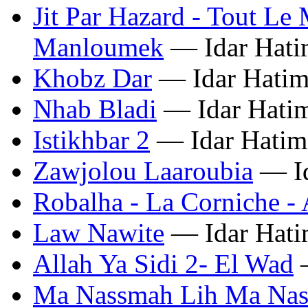
Jit Par Hazard - Tout Le
Manloumek
— Idar Hati
Khobz Dar
— Idar Hati
Nhab Bladi
— Idar Hati
Istikhbar 2
— Idar Hatim
Zawjolou Laaroubia
— Id
Robalha - La Corniche -
Law Nawite
— Idar Hat
Allah Ya Sidi 2- El Wad
—
Ma Nassmah Lih Ma Nas