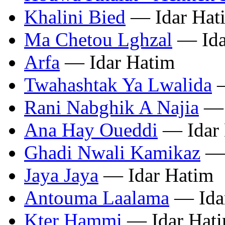
Khalini Bied
— Idar Hat
Ma Chetou Lghzal
— Ida
Arfa
— Idar Hatim
Twahashtak Ya Lwalida
—
Rani Nabghik A Najia
— 
Ana Hay Oueddi
— Idar 
Ghadi Nwali Kamikaz
— 
Jaya Jaya
— Idar Hatim
Antouma Laalama
— Ida
Kter Hammi
— Idar Hat