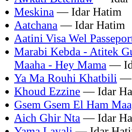
Meskina
— Idar Hatim
Aatchana
— Idar Hatim
Aatini Visa Wel Passepor
Marabi Kebda - Atitek G
Maaha - Hey Mama
— Id
Ya Ma Rouhi Khatbili
— 
Khoud Ezzine
— Idar Ha
Gsem Gsem El Ham Maa
Aich Ghir Nta
— Idar Ha
Yama Layali
— Idar Hat