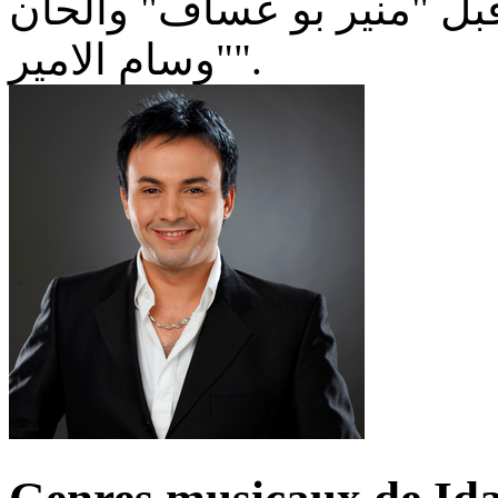
قبل "منير بو عساف" وألحان
"وسام الامير".