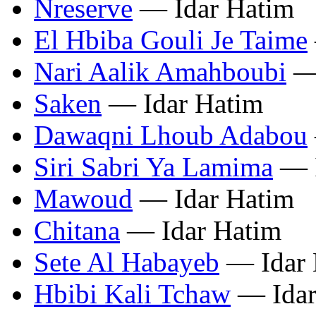
Nreserve
— Idar Hatim
El Hbiba Gouli Je Taime
Nari Aalik Amahboubi
— 
Saken
— Idar Hatim
Dawaqni Lhoub Adabou
Siri Sabri Ya Lamima
— I
Mawoud
— Idar Hatim
Chitana
— Idar Hatim
Sete Al Habayeb
— Idar 
Hbibi Kali Tchaw
— Idar