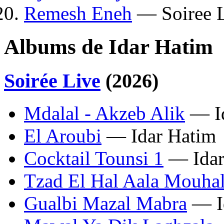
Remesh Eneh
— Soiree L
Albums de Idar Hatim
Soirée Live
(2026)
Mdalal - Akzeb Alik
— Id
El Aroubi
— Idar Hatim
Cocktail Tounsi 1
— Idar
Tzad El Hal Aala Mouha
Gualbi Mazal Mabra
— I