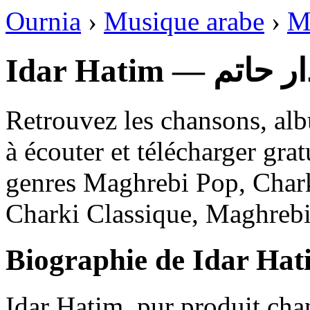
Ournia
›
Musique arabe
›
M
Idar Hatim — اتم
Retrouvez les chansons, alb
à écouter et télécharger gra
genres Maghrebi Pop, Chark
Charki Classique, Maghrebi 
Biographie de Idar Hat
Idar Hatim, pur produit chan