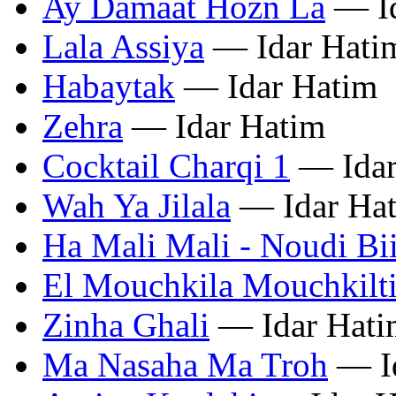
Ay Damaat Hozn La
— Id
Lala Assiya
— Idar Hati
Habaytak
— Idar Hatim
Zehra
— Idar Hatim
Cocktail Charqi 1
— Idar
Wah Ya Jilala
— Idar Ha
Ha Mali Mali - Noudi Bi
El Mouchkila Mouchkilt
Zinha Ghali
— Idar Hati
Ma Nasaha Ma Troh
— Id