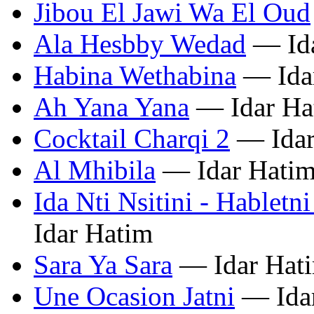
Jibou El Jawi Wa El Oud
Ala Hesbby Wedad
— Ida
Habina Wethabina
— Ida
Ah Yana Yana
— Idar Ha
Cocktail Charqi 2
— Idar
Al Mhibila
— Idar Hati
Ida Nti Nsitini - Habletn
Idar Hatim
Sara Ya Sara
— Idar Hat
Une Ocasion Jatni
— Ida