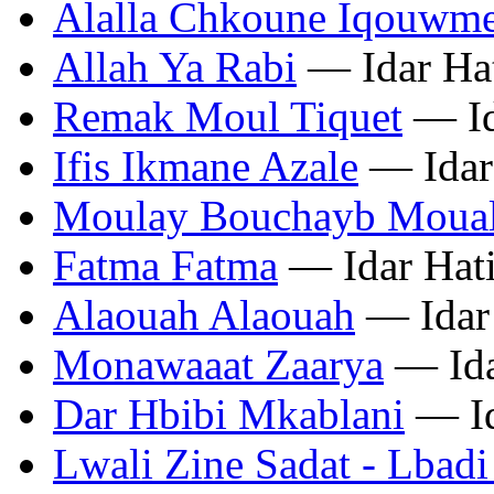
Alalla Chkoune Iqouwm
Allah Ya Rabi
— Idar Ha
Remak Moul Tiquet
— Id
Ifis Ikmane Azale
— Idar
Moulay Bouchayb Moua
Fatma Fatma
— Idar Hat
Alaouah Alaouah
— Idar
Monawaaat Zaarya
— Ida
Dar Hbibi Mkablani
— Id
Lwali Zine Sadat - Lbad