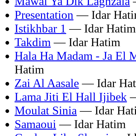
Mawal Ya Dik Laghzala
—
Presentation
— Idar Hat
Istikhbar 1
— Idar Hatim
Takdim
— Idar Hatim
Hala Ha Madam - Ja El M
Hatim
Zai Al Aasale
— Idar Ha
Lama Jiti El Hall Ijibek
—
Moulat Sinia
— Idar Hat
Samaoui
— Idar Hatim