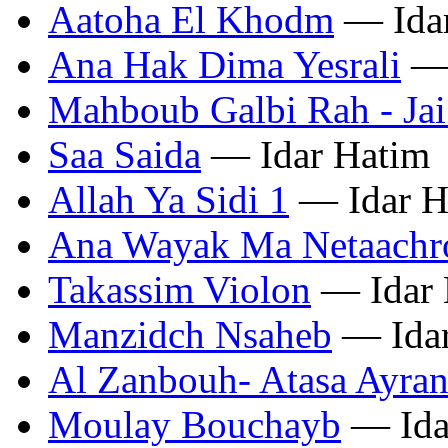
Aatoha El Khodm
— Ida
Ana Hak Dima Yesrali
— 
Mahboub Galbi Rah - Jai
Saa Saida
— Idar Hatim
Allah Ya Sidi 1
— Idar H
Ana Wayak Ma Netaachr
Takassim Violon
— Idar 
Manzidch Nsaheb
— Idar
Al Zanbouh- Atasa Ayra
Moulay Bouchayb
— Ida