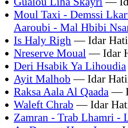
Gualou Liha Skayri
— Id
Moul Taxi - Demssi Lkart
Aaroubi - Mal Hbibi Nsan
Is Haly Righ
— Idar Hat
Nreserve Moual
— Idar 
Deri Hsabik Ya Lihoudia
Ayit Malhob
— Idar Hat
Raksa Aala Al Qaada
— I
Waleft Chrab
— Idar Hat
Zamran - Trab Lhamri -