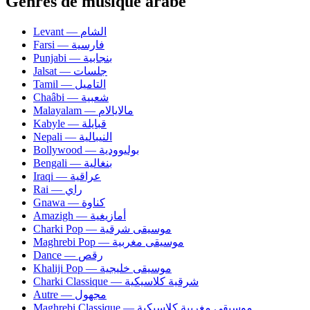
Genres de musique arabe
Levant — الشام
Farsi — فارسية
Punjabi — بنجابية
Jalsat — جلسات
Tamil — التاميل
Chaâbi — شعبية
Malayalam — مالايالام
Kabyle — قبايلة
Nepali — النيبالية
Bollywood — بوليوودية
Bengali — بنغالية
Iraqi — عراقية
Rai — راي
Gnawa — كناوة
Amazigh — أمازيغية
Charki Pop — موسيقى شرقية
Maghrebi Pop — موسيقى مغربية
Dance — رقص
Khaliji Pop — موسيقى خليجية
Charki Classique — شرقية كلاسيكية
Autre — مجهول
Maghrebi Classique — موسيقى مغربية كلاسيكية