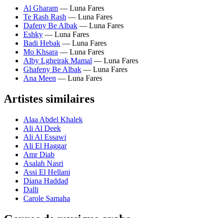
Al Gharam
— Luna Fares
Te Rash Rash
— Luna Fares
Dafeny Be Albak
— Luna Fares
Eshky
— Luna Fares
Badi Hebak
— Luna Fares
Mo Khsara
— Luna Fares
Alby Lgheirak Mamal
— Luna Fares
Ghafeny Be Albak
— Luna Fares
Ana Meen
— Luna Fares
Artistes similaires
Alaa Abdel Khalek
Ali Al Deek
Ali Al Essawi
Ali El Haggar
Amr Diab
Asalah Nasri
Assi El Hellani
Diana Haddad
Dalli
Carole Samaha