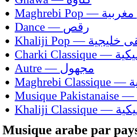
Maghrebi Pop
Dance — رقص
Khaliji Pop — ية
Charki Cl
Autre — مجهول
Ma
Khaliji C
Musique arabe par pay