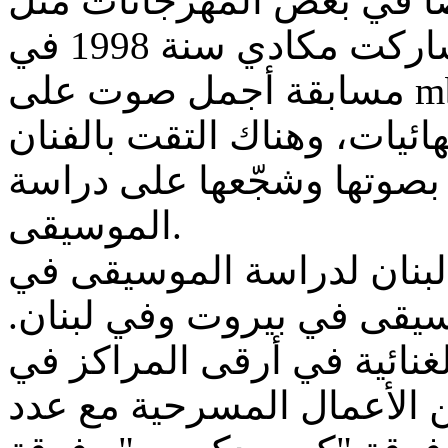
ضا في بعض المهرجانات مثل
مهرجان جرش سنة 1997. شاركت مكادي سنة 1998 في
مسابقة أجمل صوت على mbc.fm وكانت من بين العشرة
نهائيات، وهناك التقت بالفنان
 بصوتها وشجّعها على دراسة
الموسيقى.
مكادي منذ 1999 في لبنان لدراسة الموسيقى في
وسيقى في بيروت وفي لبنان
نائية في أرقى المراكز في
ن الأعمال المسرحية مع عدد