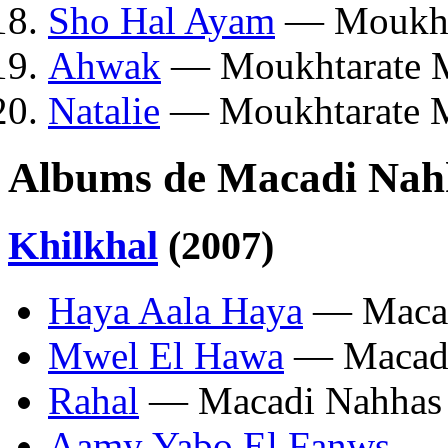
Sho Hal Ayam
— Moukht
Ahwak
— Moukhtarate 
Natalie
— Moukhtarate 
Albums de Macadi Nah
Khilkhal
(2007)
Haya Aala Haya
— Macad
Mwel El Hawa
— Macadi
Rahal
— Macadi Nahhas
Aamy Yabo El Fanws
— 