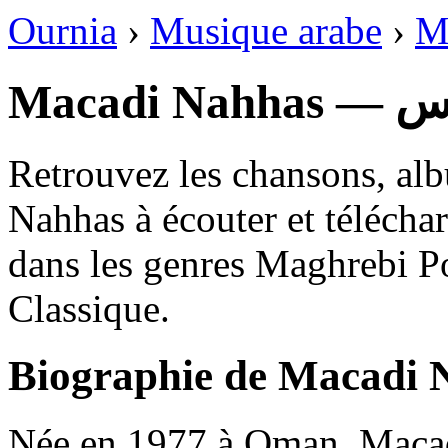
Ournia
›
Musique arabe
›
M
Macad
Retrouvez les chansons, al
Nahhas à écouter et télécha
dans les genres Maghrebi P
Classique.
Biographie de Macadi 
Née en 1977 à Oman, Macad