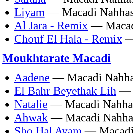
Liyam
— Macadi Nahha
Al Jara - Remix
— Macad
Chouf El Hala - Remix
—
Moukhtarate Macadi
Aadene
— Macadi Nahh
El Bahr Beyethak Lih
— 
Natalie
— Macadi Nahha
Ahwak
— Macadi Nahha
Sho Hal Ayam
— Macadi