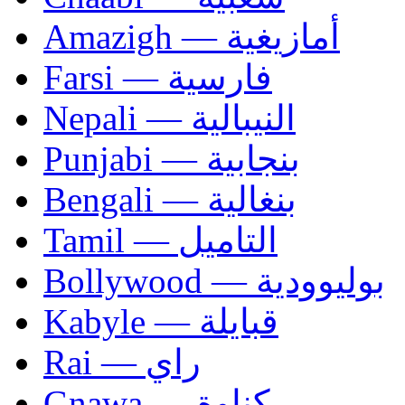
Amazigh — أمازيغية
Farsi — فارسية
Nepali — النيبالية
Punjabi — بنجابية
Bengali — بنغالية
Tamil — التاميل
Bollywood — بوليوودية
Kabyle — قبايلة
Rai — راي
Gnawa — كناوة