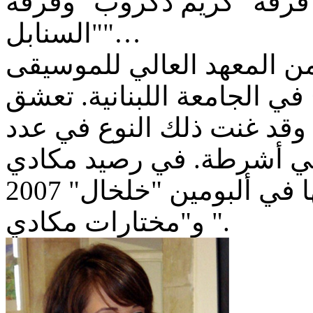
ل فرقة "كريم دكروب" وفرقة
"السنابل"…
من المعهد العالي للموسيقى
 الجامعة اللبنانية. تعشق
ية وقد غنت ذلك النوع في عدد
في أشرطة. في رصيد مكادي
مجموعة كبيرة من الأغاني جمعتها في ألبومين "خلخال" 2007
و"مختارات مكادي ".