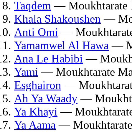
Taqdem
— Moukhtarate 
Khala Shakoushen
— Mou
Anti Omi
— Moukhtarat
Yamamwel Al Hawa
— Mo
Ana Le Habibi
— Moukht
Yami
— Moukhtarate Ma
Esghairon
— Moukhtarat
Ah Ya Waady
— Moukhta
Ya Khayi
— Moukhtarate
Ya Aama
— Moukhtarate