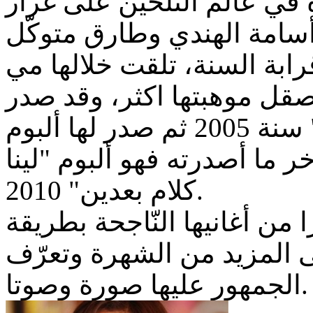
ي عالم التلحين على غرار
رابة السنة، تلقت خلالها مي
قل موهبتها اكثر، وقد صدر
الألبوم بعنوان "قلبي بيحلم" سنة 2005 ثم صدر لها ألبوم
"يّام" سنة 2008 أمّا آخر ما أصدرته فهو ألبوم "لينا
كلام بعدين" 2010.
من أغانيها النّاجحة بطريقة
ى المزيد من الشهرة وتعرّف
الجمهور عليها صورة وصوتا.