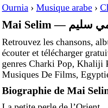
Ournia
›
Musique arabe
›
C
Mai Selim —  سليم
Retrouvez les chansons, al
écouter et télécharger gratu
genres Charki Pop, Khaliji 
Musiques De Films, Egypti
Biographie de Mai Seli
La petite perle de l’Orient