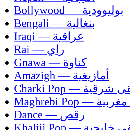
Bollywood — بوليوودية
Bengali — بنغالية
Iraqi — عراقية
Rai — راي
Gnawa — كناوة
Amazigh — أمازيغية
Charki Pop — ية
Maghrebi Pop
Dance — رقص
Khaliji Pop — ية