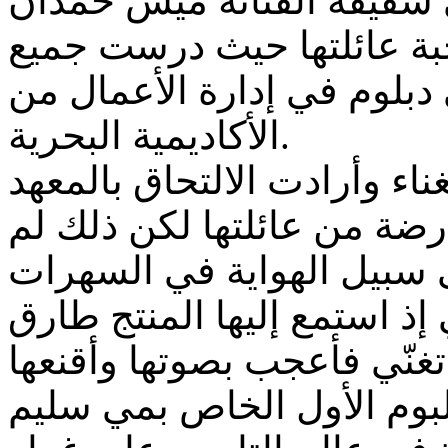
ة عائلتها حيث درست جميع
دبلوم في إدارة الأعمال من
الأكاديمية البحرية.
اء وأرادت الالتحاق بالمعهد
رضة من عائلتها لكن ذلك لم
ى سبيل الهواية في السهرات
 إذ استمع إليها المنتج طارق
نّي فأعجب بصوتها وأقنعها
لبوم الأول الخاص بمي سليم