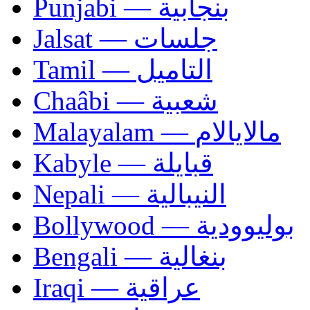
Punjabi — بنجابية
Jalsat — جلسات
Tamil — التاميل
Chaâbi — شعبية
Malayalam — مالايالام
Kabyle — قبايلة
Nepali — النيبالية
Bollywood — بوليوودية
Bengali — بنغالية
Iraqi — عراقية