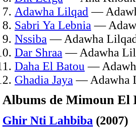
Adawha Lilqad
— Adawha
Sabri Ya Lebnia
— Adawh
Nssiba
— Adawha Lilqad
Dar Shraa
— Adawha Lil
Daha El Batou
— Adawha
Ghadia Jaya
— Adawha L
Albums de Mimoun El 
Ghir Nti Lahbiba
(2007)