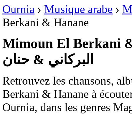
Ournia
›
Musique arabe
›
M
Berkani & Hanane
Mimoun El Berkani & H
البركاني & حنان
Retrouvez les chansons, al
Berkani & Hanane à écouter 
Ournia, dans les genres Ma