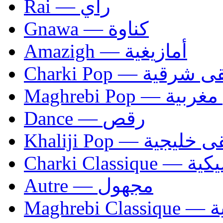
Rai — راي
Gnawa — كناوة
Amazigh — أمازيغية
Charki Pop — ية
Maghrebi Pop
Dance — رقص
Khaliji Pop — ية
Charki Cl
Autre — مجهول
Ma