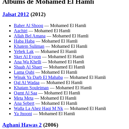
Albums de Mohamed El Hamli
Jalsat 2012
(2012)
Baher Al Shooq
— Mohamed El Hamli
Aachiri
— Mohamed El Hamli
Allah Bel Amana
— Mohamed El Hamli
Haba Haba
— Mohamed El Hamli
Khatem Suliman
— Mohamed El Hamli
Yehek Lak
— Mohamed El Hamli
Sker Al Eyoon
— Mohamed El Hamli
Ana Wa Khelli
— Mohamed El Hamli
Shaab Al Shaer
— Mohamed El Hamli
Lama Qabi
— Mohamed El Hamli
Winak Ya Darb El Mahaba
— Mohamed El Hamli
Qal Al Wadaa
— Mohamed El Hamli
Khatam Souleiman
— Mohamed El Hamli
Qamt Al Saa
— Mohamed El Hamli
Meta Meta
— Mohamed El Hamli
Ana Sebert
— Mohamed El Hamli
Walla La Ahez Haqi M Nk
— Mohamed El Hamli
Ya Jnooni
— Mohamed El Hamli
Aghani Hawas 2
(2006)