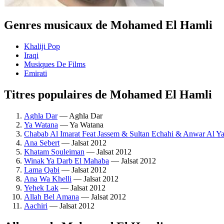
Genres musicaux de Mohamed El Hamli
Khaliji Pop
Iraqi
Musiques De Films
Emirati
Titres populaires de Mohamed El Hamli
Aghla Dar
— Aghla Dar
Ya Watana
— Ya Watana
Chabab Al Imarat Feat Jassem & Sultan Echahi & Anwar Al
Ana Sebert
— Jalsat 2012
Khatam Souleiman
— Jalsat 2012
Winak Ya Darb El Mahaba
— Jalsat 2012
Lama Qabi
— Jalsat 2012
Ana Wa Khelli
— Jalsat 2012
Yehek Lak
— Jalsat 2012
Allah Bel Amana
— Jalsat 2012
Aachiri
— Jalsat 2012