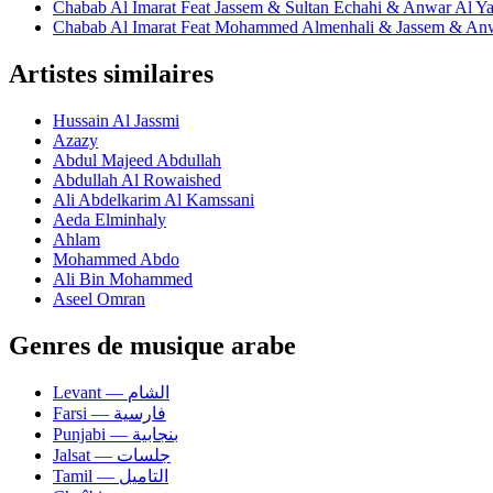
Chabab Al Imarat Feat Jassem & Sultan Echahi & Anwar Al 
Chabab Al Imarat Feat Mohammed Almenhali & Jassem & An
Artistes similaires
Hussain Al Jassmi
Azazy
Abdul Majeed Abdullah
Abdullah Al Rowaished
Ali Abdelkarim Al Kamssani
Aeda Elminhaly
Ahlam
Mohammed Abdo
Ali Bin Mohammed
Aseel Omran
Genres de musique arabe
Levant — الشام
Farsi — فارسية
Punjabi — بنجابية
Jalsat — جلسات
Tamil — التاميل