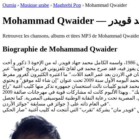
Ournia
›
Musique arabe
›
Maghrebi Pop
›
Mohammad Qwaider
Mohammad Qwaider —
Retrouvez les chansons, albums et titres MP3 de Mohammad Qwaider à
Biographie de Mohammad Qwaider
فوز فيه، فقد صرح محمد في لقائ تلفزيوني في برنامج "فوبيا" عبر
وقبل مشاركته في برنامج ستار أكاديمي، كان ل"قويدر مان" مساهمة في أغنية وطنية أردنية، وبعض المشاركات في حفلات أردنية. أصدر محمد ألبومه الأول سنة 2009 تحت عنوان "إن شاء لله موفق" و يحتوي
 كما لمحمد فيديو كليبات نالت استحسان جمهوره نذكر منها كليب أغنية "راح
ك" . وبهذا الألبوم كانت له مشاركات قوية في مهرجانات صائفة 2009
ى جائزة أفضل مغني صاعد من قبل مجلة دي. جي. المصرية تحت رعاية النقابة الوطنية للموسيقى المصرية. كما تحصل
في العام ذاته على 3 جوائز في مسابقة "جوائز الأردن".