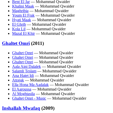
Bent El Jar
— Mohammad Qwaider
Khalini Maak
— Mohammad Qwaider
Maghribia
— Mohammad Qwaider
Youm El Frak
— Mohammad Qwaider
Hyati Maak
— Mohammad Qwaider
El Ghrib
— Mohammad Qwaider
Kola Lil
— Mohammad Qwaider
Mazal El Khir
— Mohammad Qwaider
Ghaltet Omri
(2011)
Ghaltet Omri
— Mohammad Qwaider
Ghaltet Omri
— Mohammad Qwaider
Ghaltet Omri
— Mohammad Qwaider
Aala Aini Dalalek
— Mohammad Qwaider
Salamli Teslam
— Mohammad Qwaider
Ana Hatet Idi
— Mohammad Qwaider
Atrajak
— Mohammad Qwaider
Ella Hona Ma Aadalak
— Mohammad Qwaider
El Aaroussa
— Mohammad Qwaider
Al Moghtasila
— Mohammad Qwaider
Ghaltet Omri - Music
— Mohammad Qwaider
Inshallah Mwafaq
(2009)