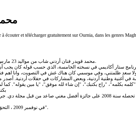
 محمد قويدر
 écouter et télécharger gratuitement sur Ournia, dans les genres Magh
محمد قويدر فنان أردني شاب من مواليد 23 مارس 1986، واسمه الكامل محمد جهاد قويدر. له من الإخوة 3 ذكور و أخت.
امج ستار أكاديمي في نسخته الخامسة، الذي حسب قوله كان يجب أن ي
يله شتا"، "كلمه بكلمه"، "راح بكتبك"، "إن شاء لله موفق"، "يا مين يقوله".
بكتب
كما تحصل قويدر على عدة جوائز بمصر و الأردن و لبنان، نذكر منها تحصله سنة 2008 عل
في نوفمبر 2009 ، التحق "قويدر مان" بشركة "تقرب" التي أنتجت له كليب أغنية "صار الحكي".