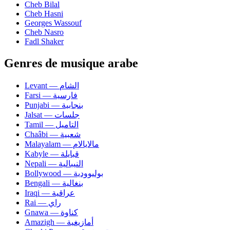
Cheb Bilal
Cheb Hasni
Georges Wassouf
Cheb Nasro
Fadl Shaker
Genres de musique arabe
Levant — الشام
Farsi — فارسية
Punjabi — بنجابية
Jalsat — جلسات
Tamil — التاميل
Chaâbi — شعبية
Malayalam — مالايالام
Kabyle — قبايلة
Nepali — النيبالية
Bollywood — بوليوودية
Bengali — بنغالية
Iraqi — عراقية
Rai — راي
Gnawa — كناوة
Amazigh — أمازيغية