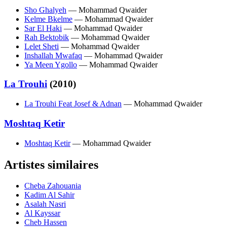
Sho Ghalyeh
— Mohammad Qwaider
Kelme Bkelme
— Mohammad Qwaider
Sar El Haki
— Mohammad Qwaider
Rah Bektobik
— Mohammad Qwaider
Lelet Sheti
— Mohammad Qwaider
Inshallah Mwafaq
— Mohammad Qwaider
Ya Meen Ygollo
— Mohammad Qwaider
La Trouhi
(2010)
La Trouhi Feat Josef & Adnan
— Mohammad Qwaider
Moshtaq Ketir
Moshtaq Ketir
— Mohammad Qwaider
Artistes similaires
Cheba Zahouania
Kadim Al Sahir
Asalah Nasri
Al Kayssar
Cheb Hassen