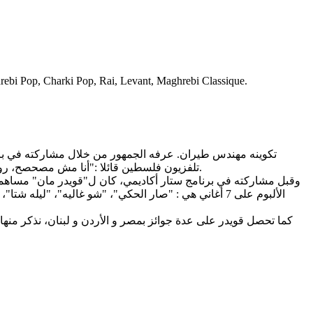
rebi Pop, Charki Pop, Rai, Levant, Maghrebi Classique.
تكوينه مهندس طيران. عرفه الجمهور من خلال مشاركته في برن
تلفزيون فلسطين قائلا :"أنا مش مصحصح، رولا سعد ظلمتني، وفي موسمي كان هناك غش في التصويت، وانا اهم فنان في الاردن بعد عمر العبد اللات." ما اعتبره الكثيرون كغرور مفرط.
الألبوم على 7 أغاني هي : "صار الحكي"، "شو غاليه"، "ل