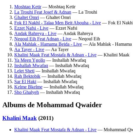
Moshtaq Ketir
— Moshtaq Ketir
La Trouhi Feat Josef & Adnan
— La Trouhi
Ghaltet Omri
— Ghaltet Omri
Fok El Nakhl - Talaa Men Beit Abouha - Live
— Fok El Nakhl
Ezzet Nafsi - Live
— Ezzet Nafsi
Andak Bahreya - Live
— Andak Bahreya
Neqoul Eih Feat Adnan - Live
— Neqoul Eih
Ala Mahlak - Hamama Beida - Live
— Ala Mahlak - Hamama 
Aa Tayer - Live
— Aa Tayer
Khalini Maak Feat Mostafa & Adnan - Live
— Khalini Maak
Ya Meen Ygollo
— Inshallah Mwafaq
Inshallah Mwafaq
— Inshallah Mwafaq
Lelet Sheti
— Inshallah Mwafaq
Rah Bektobik
— Inshallah Mwafaq
Sar El Haki
— Inshallah Mwafaq
Kelme Bkelme
— Inshallah Mwafaq
Sho Ghalyeh
— Inshallah Mwafaq
Albums de Mohammad Qwaider
Khalini Maak
(2011)
Khalini Maak Feat Mostafa & Adnan - Live
— Mohammad Qw