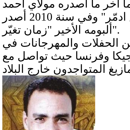
أما آخر ما أصدره مولاي أحمد
الحسيني كان سنة 2009 "الكاس ادمّر" وفي سنة 2010 أصدر
ألبومه الأخير "زمان تغيّر".
من الحفلات والمهرجانات في
يكا وفرنسا حيث تواصل مع