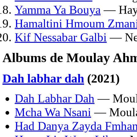
Yamma Ya Bouya
— Hayh
Hamaltini Hmoum Zman
Kif Nessabar Galbi
— Nes
Albums de Moulay Ahm
Dah labhar dah
(2021)
Dah Labhar Dah
— Moula
Mcha Wa Nsani
— Moula
Had Danya Zayda Fmhan