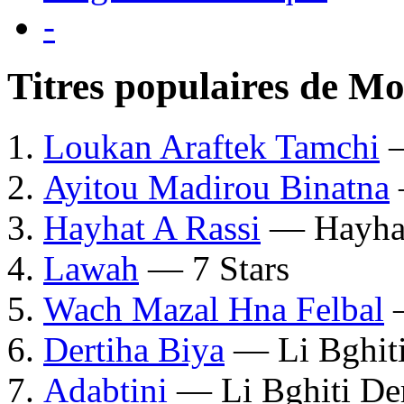
-
Titres populaires de M
Loukan Araftek Tamchi
—
Ayitou Madirou Binatna
Hayhat A Rassi
— Hayhat
Lawah
— 7 Stars
Wach Mazal Hna Felbal
—
Dertiha Biya
— Li Bghiti
Adabtini
— Li Bghiti Der