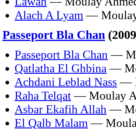
Lawah
— Moulay Ahmed 
Alach A Lyam
— Moulay 
Passeport Bla Chan
(2009
Passeport Bla Chan
— Mo
Qatlatha El Ghbina
— Mou
Achdani Leblad Nass
— M
Raha Telqat
— Moulay Ah
Asbar Ekafih Allah
— Mou
El Qalb Malam
— Moulay