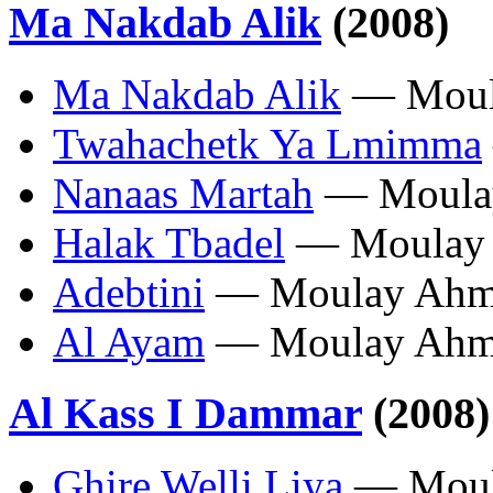
Ma Nakdab Alik
(2008)
Ma Nakdab Alik
— Moula
Twahachetk Ya Lmimma
Nanaas Martah
— Moulay
Halak Tbadel
— Moulay 
Adebtini
— Moulay Ahme
Al Ayam
— Moulay Ahme
Al Kass I Dammar
(2008)
Ghire Welli Liya
— Moula