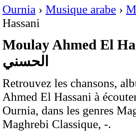
Ournia
›
Musique arabe
›
M
Hassani
Moulay Ahmed El Hassani — 
الحسني
Retrouvez les chansons, al
Ahmed El Hassani à écouter 
Ournia, dans les genres Ma
Maghrebi Classique, -.