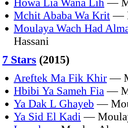
Howa Lia Wana Lih
— Mo
Mchit Ababa Wa Krit
— M
Moulaya Wach Had Alm
Hassani
7 Stars
(2015)
Areftek Ma Fik Khir
— M
Hbibi Ya Sameh Fia
— Mo
Ya Dak L Ghayeb
— Moul
Ya Sid El Kadi
— Moulay