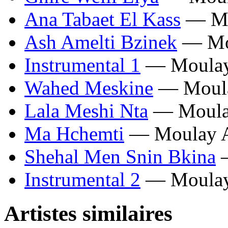
Ana Tabaet El Kass
— Mo
Ash Amelti Bzinek
— Mou
Instrumental 1
— Moulay
Wahed Meskine
— Moula
Lala Meshi Nta
— Moulay
Ma Hchemti
— Moulay A
Shehal Men Snin Bkina
—
Instrumental 2
— Moulay
Artistes similaires