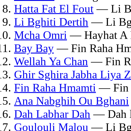
Hatta Fat El Fout
— Li Bg
Li Bghiti Dertih
— Li Bgh
Mcha Omri
— Hayhat A 
Bay Bay
— Fin Raha Hm
Wellah Ya Chan
— Fin R
Ghir Sghira Jabha Liya Z
Fin Raha Hmamti
— Fin 
Ana Nabghih Ou Bghani
Dah Labhar Dah
— Dah l
Goulouli Malou
— Li Bgh