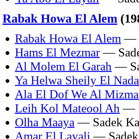
Rabak Howa El Alem
(19
Rabak Howa El Alem
— S
Hams El Mezmar
— Sade
Al Molem El Garah
— Sa
Ya Helwa Sheily El Nada
Ala El Dof We Al Mizma
Leih Kol Mateool Ah
— S
Olha Maaya
— Sadek Kal
Amar El Layali
— Sadek 