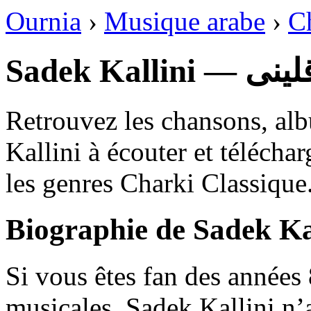
Ournia
›
Musique arabe
›
C
Sadek Kall
Retrouvez les chansons, al
Kallini à écouter et télécha
les genres Charki Classique
Biographie de Sadek Ka
Si vous êtes fan des années
musicales, Sadek Kallini n’