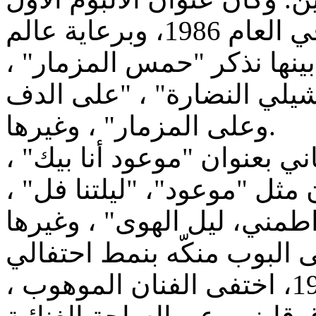
"ربك هو العالم" ، الذي صدر في العام 1986، وبرعاية عالم
غاني، ومن بينها نذكر "حمس المزمار
"شيلي النضارة" ، "على الدف
وعلى المزمار" ، وغيرها.
 ألبومه الثاني بعنوان "موعود أنا بيك
تاج عالم الفن ويضم 8 أغان مثل "موعود"، "ليلتنا فل
ومع ذلك ، منذ بداية عام 1990، اختفى الفنان الموهوب ،