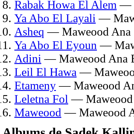
Rabak Howa El Alem
— 
Ya Abo El Layali
— Mawe
Asheq
— Maweood Ana 
Ya Abo El Eyoun
— Maw
Adini
— Maweood Ana 
Leil El Hawa
— Maweood
Etameny
— Maweood An
Leletna Fol
— Maweood 
Maweood
— Maweood A
Albums de Sadek Kallin