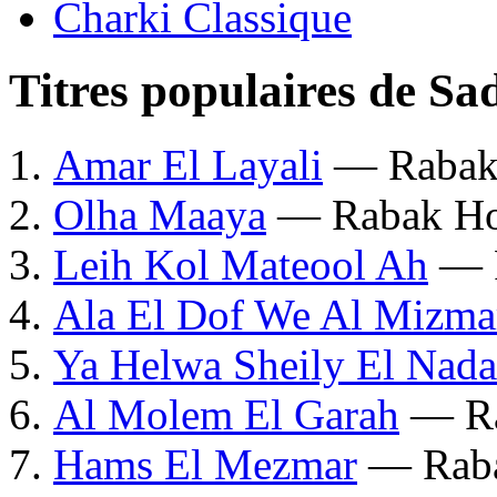
Charki Classique
Titres populaires de Sa
Amar El Layali
— Rabak
Olha Maaya
— Rabak Ho
Leih Kol Mateool Ah
— R
Ala El Dof We Al Mizma
Ya Helwa Sheily El Nada
Al Molem El Garah
— Ra
Hams El Mezmar
— Raba