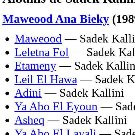
Maweood Ana Bieky
(198
Maweood
— Sadek Kalli
Leletna Fol
— Sadek Kall
Etameny
— Sadek Kallin
Leil El Hawa
— Sadek Ka
Adini
— Sadek Kallini
Ya Abo El Eyoun
— Sade
Asheq
— Sadek Kallini
Ya Abo El Layali
— Sadek