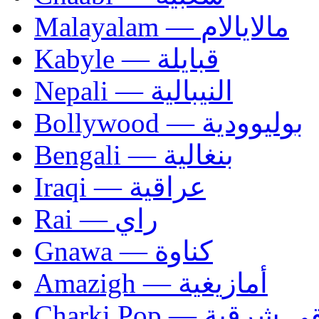
Malayalam — مالايالام
Kabyle — قبايلة
Nepali — النيبالية
Bollywood — بوليوودية
Bengali — بنغالية
Iraqi — عراقية
Rai — راي
Gnawa — كناوة
Amazigh — أمازيغية
Charki Pop — ية