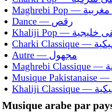
Maghrebi Pop
Dance — رقص
Khaliji Pop — ية
Charki Cl
Autre — مجهول
Ma
Khaliji C
Musique arabe par pay