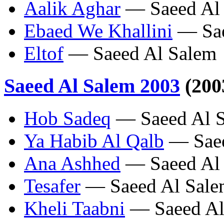
Aalik Aghar
— Saeed Al
Ebaed We Khallini
— Sae
Eltof
— Saeed Al Salem
Saeed Al Salem 2003
(200
Hob Sadeq
— Saeed Al 
Ya Habib Al Qalb
— Saee
Ana Ashhed
— Saeed Al
Tesafer
— Saeed Al Sale
Kheli Taabni
— Saeed Al