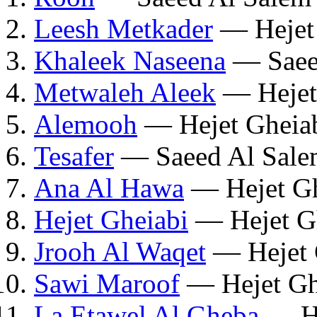
Leesh Metkader
— Hejet
Khaleek Naseena
— Saee
Metwaleh Aleek
— Hejet
Alemooh
— Hejet Gheia
Tesafer
— Saeed Al Sale
Ana Al Hawa
— Hejet Gh
Hejet Gheiabi
— Hejet G
Jrooh Al Waqet
— Hejet 
Sawi Maroof
— Hejet Gh
La Etawel Al Gheba
— He