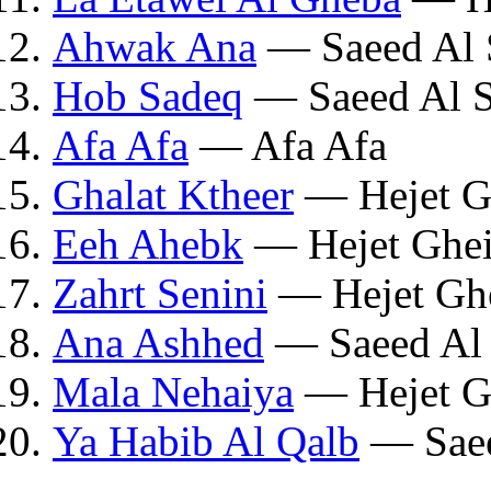
Ahwak Ana
— Saeed Al 
Hob Sadeq
— Saeed Al 
Afa Afa
— Afa Afa
Ghalat Ktheer
— Hejet G
Eeh Ahebk
— Hejet Ghei
Zahrt Senini
— Hejet Ghe
Ana Ashhed
— Saeed Al
Mala Nehaiya
— Hejet G
Ya Habib Al Qalb
— Saee