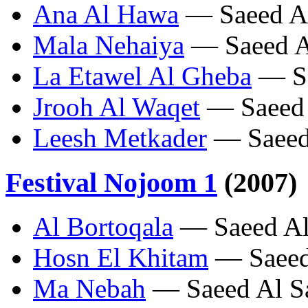
Ana Al Hawa
— Saeed A
Mala Nehaiya
— Saeed A
La Etawel Al Gheba
— Sa
Jrooh Al Waqet
— Saeed 
Leesh Metkader
— Saeed
Festival Nojoom 1
(2007)
Al Bortoqala
— Saeed Al
Hosn El Khitam
— Saeed
Ma Nebah
— Saeed Al S