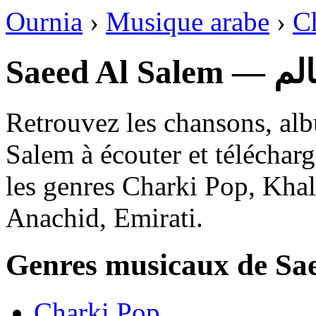
Ournia
›
Musique arabe
›
C
Saeed 
Retrouvez les chansons, alb
Salem à écouter et téléchar
les genres Charki Pop, Khali
Anachid, Emirati.
Genres musicaux de Sa
Charki Pop