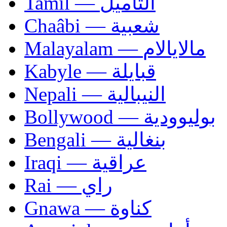
Tamil — التاميل
Chaâbi — شعبية
Malayalam — مالايالام
Kabyle — قبايلة
Nepali — النيبالية
Bollywood — بوليوودية
Bengali — بنغالية
Iraqi — عراقية
Rai — راي
Gnawa — كناوة