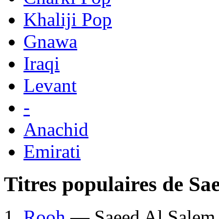
Khaliji Pop
Gnawa
Iraqi
Levant
-
Anachid
Emirati
Titres populaires de Sa
Rooh
— Saeed Al Salem