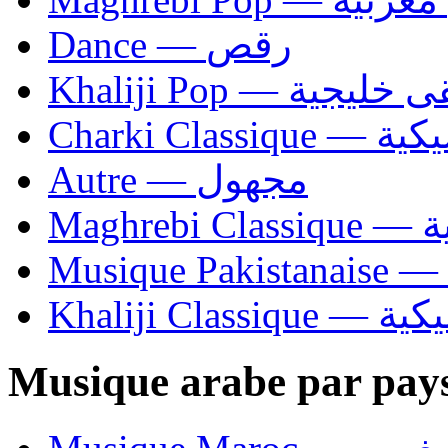
Dance — رقص
Khaliji Pop — ية
Charki Cl
Autre — مجهول
Ma
Khaliji C
Musique arabe par pay