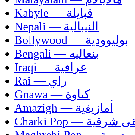
Kabyle — قبايلة
Nepali — النيبالية
Bollywood — بوليوودية
Bengali — بنغالية
Iraqi — عراقية
Rai — راي
Gnawa — كناوة
Amazigh — أمازيغية
Charki Pop — ية
Maghrebi Pop