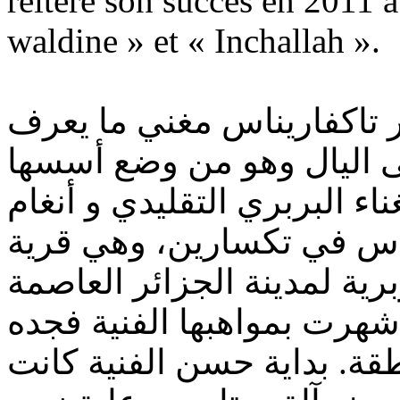
réitéré son succès en 2011 
waldine » et « Inchallah ».
 تاكفاريناس مغني ما يعرف
اء البربري التقليدي و أنغام
ناس في تكسارين، وهي قرية
رية لمدينة الجزائر العاصمة
ائلة شهرت بمواهبها الفنية فجده
قة. بداية حسن الفنية كانت