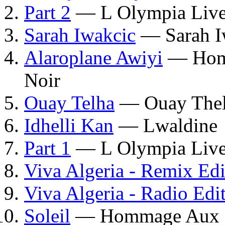
Part 2
— L Olympia Liv
Sarah Iwakcic
— Sarah I
Alaroplane Awiyi
— Homm
Noir
Ouay Telha
— Ouay The
Idhelli Kan
— Lwaldine
Part 1
— L Olympia Liv
Viva Algeria - Remix Edi
Viva Algeria - Radio Edi
Soleil
— Hommage Aux Ma