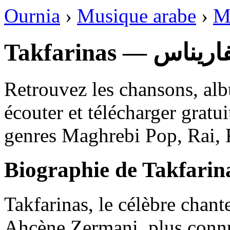
Ournia
›
Musique arabe
›
M
Takfarinas — ناس
Retrouvez les chansons, alb
écouter et télécharger gratu
genres Maghrebi Pop, Rai, 
Biographie de Takfarin
Takfarinas, le célèbre chant
Ahcène Zermani, plus connu