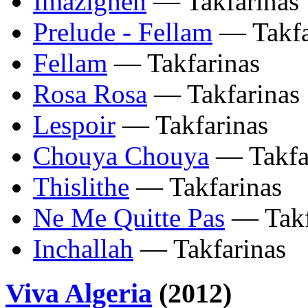
Imazighen
— Takfarinas
Prelude - Fellam
— Takfa
Fellam
— Takfarinas
Rosa Rosa
— Takfarinas
Lespoir
— Takfarinas
Chouya Chouya
— Takfa
Thislithe
— Takfarinas
Ne Me Quitte Pas
— Takf
Inchallah
— Takfarinas
Viva Algeria
(2012)