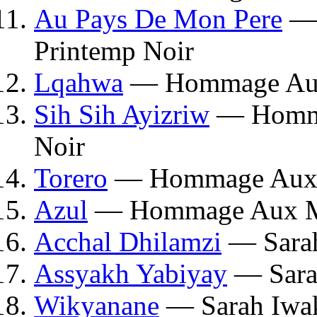
Au Pays De Mon Pere
— 
Printemp Noir
Lqahwa
— Hommage Aux 
Sih Sih Ayizriw
— Homma
Noir
Torero
— Hommage Aux M
Azul
— Hommage Aux Ma
Acchal Dhilamzi
— Sarah
Assyakh Yabiyay
— Sara
Wikyanane
— Sarah Iwa