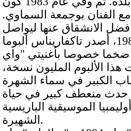
لتدهور الأوضاع السياسية في بلده. ثم وفي عام 1983 كون
 مع الفنان بوجمعة السماوي
ه فضل الانشقاق عنها ليواصل
مشواره الفني على انفراد. عام 1986، أصدر تاكفاريناس ألبوما
ا ضخما خصوصا بأغنيتي "واي
ت هذا الألبوم المليون نسخة
اب الكبير في سماء الشهرة
والنجومية. وفي عام 1987 حدث منعطف كبير في حياة
ليمبيا الموسيقية الباريسية
الشهيرة.