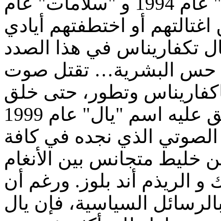
وخص تاكفاريناس ألبومي "رومان" عام 1994 و "سلامات" عام
1996 غتالتهم أو اختطفتهم أيادي
ال تكفاريناس في هذا الصدد
"تل حس البشرية… تقتل صوت
اكفاريناس وتطور، حتى خلق
أسلوبا موسيقيا خاصا به أطلق عليه اسم "يال" عام 1999
لا" الصوتي الذي نجده في كافة
عن خليط متجانس بين الأنغام
ك و الريذم أند بلوز. ورغم أن
الرسائل السياسية، فإن يال