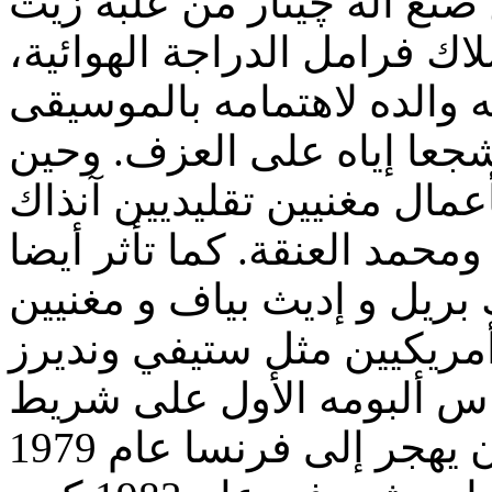
 حين صنع آلة چيتار من علبة زيت
ك فرامل الدراجة الهوائية
به والده لاهتمامه بالموسيقى
شجعا إياه على العزف. وحين
أعمال مغنيين تقليديين آنذاك
محمد العنقة. كما تأثر أيضا
بريل و إديث بياف و مغنيين
تاكفاريناس ألبومه الأول على شريط
كاسيت في الجزائر، قبل أن يهجر إلى فرنسا عام 1979