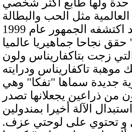
 حدة ولها طابع أكثر شخصي
هذا اللون الموسيقي الجديد اكتشفه الجمهور عام 1999
حقق نجاحا جماهيريا عالميا
لتي زجت بتاكفاريناس ولون
لك موهبة تاكفاريناس ودرايته
ية جديدة سماها "تفكا" وهي
ن من ذراعين يجعلانها تصدر
ستبدال الآلة أخيرا بمندولين
بل و تحتوي على لوحتي عزف