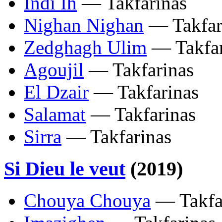
Indi Ih
— Takfarinas
Nighan Nighan
— Takfar
Zedghagh Ulim
— Takfar
Agoujil
— Takfarinas
El Dzair
— Takfarinas
Salamat
— Takfarinas
Sirra
— Takfarinas
Si Dieu le veut
(2019)
Chouya Chouya
— Takfa