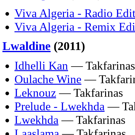
Viva Algeria - Radio Edi
Viva Algeria - Remix Edi
Lwaldine
(2011)
Idhelli Kan
— Takfarinas
Oulache Wine
— Takfari
Leknouz
— Takfarinas
Prelude - Lwekhda
— Tak
Lwekhda
— Takfarinas
Laaslama
— Takfarinas