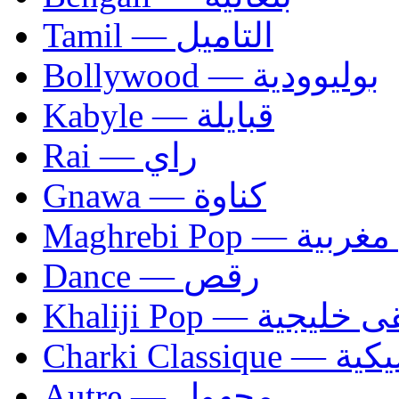
Tamil — التاميل
Bollywood — بوليوودية
Kabyle — قبايلة
Rai — راي
Gnawa — كناوة
Maghrebi Pop
Dance — رقص
Khaliji Pop — ية
Charki Cl
Autre — مجهول