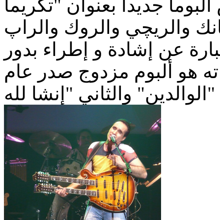
يناس ألبوما جديدا بعنوان "تكريما
انك والريچي والروك والراپ
بارة عن إشادة و إطراء بدور
اته هو ألبوم مزدوج صدر عام