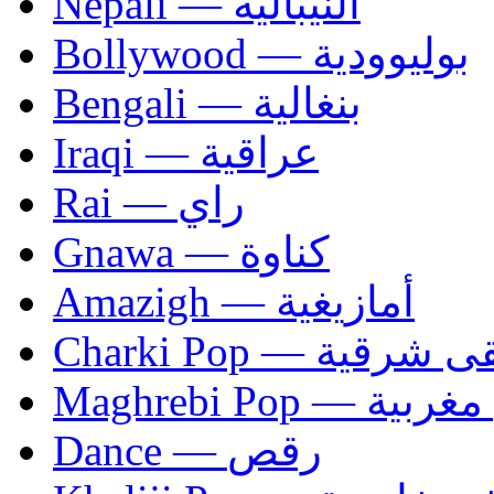
Nepali — النيبالية
Bollywood — بوليوودية
Bengali — بنغالية
Iraqi — عراقية
Rai — راي
Gnawa — كناوة
Amazigh — أمازيغية
Charki Pop — ية
Maghrebi Pop
Dance — رقص