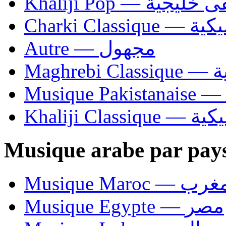
Khaliji Pop — ية
Charki Cl
Autre — مجهول
Ma
Khaliji C
Musique arabe par pay
Musique Maroc — 
Musique Egypte — مصر