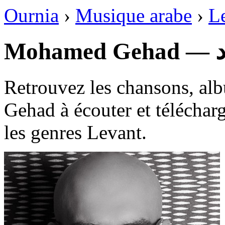
Ournia
›
Musique arabe
›
L
Mo
Retrouvez les chansons, al
Gehad à écouter et téléchar
les genres Levant.