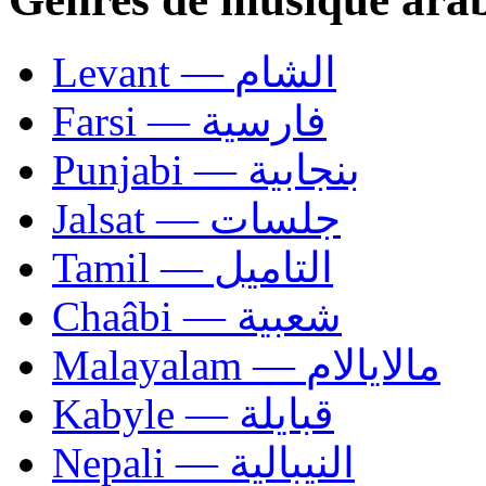
Levant — الشام
Farsi — فارسية
Punjabi — بنجابية
Jalsat — جلسات
Tamil — التاميل
Chaâbi — شعبية
Malayalam — مالايالام
Kabyle — قبايلة
Nepali — النيبالية