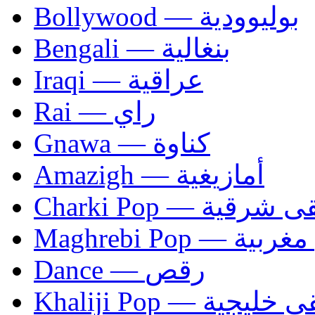
Bollywood — بوليوودية
Bengali — بنغالية
Iraqi — عراقية
Rai — راي
Gnawa — كناوة
Amazigh — أمازيغية
Charki Pop — ية
Maghrebi Pop
Dance — رقص
Khaliji Pop — ية