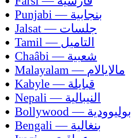
Farsi — فارسية
Punjabi — بنجابية
Jalsat — جلسات
Tamil — التاميل
Chaâbi — شعبية
Malayalam — مالايالام
Kabyle — قبايلة
Nepali — النيبالية
Bollywood — بوليوودية
Bengali — بنغالية