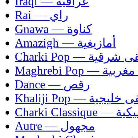
Iraqi — عراقية
Rai — راي
Gnawa — كناوة
Amazigh — أمازيغية
Charki Pop — ية
Maghrebi Pop
Dance — رقص
Khaliji Pop — ية
Charki Cl
Autre — مجهول