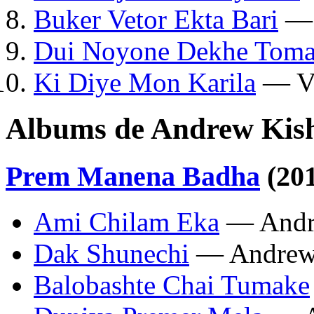
Buker Vetor Ekta Bari
— 
Dui Noyone Dekhe Tom
Ki Diye Mon Karila
— V
Albums de Andrew Kis
Prem Manena Badha
(20
Ami Chilam Eka
— Andr
Dak Shunechi
— Andrew
Balobashte Chai Tumake