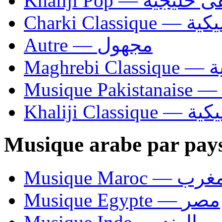
Khaliji Pop — ية
Charki Cl
Autre — مجهول
Ma
Khaliji C
Musique arabe par pay
Musique Maroc — 
Musique Egypte — مصر