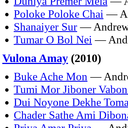
Duniya Premer Mela
— A
Poloke Poloke Chai
— An
Shanaiyer Sur
— Andrew
Tumar O Bol Nei
— Andr
Vulona Amay
(2010)
Buke Ache Mon
— Andre
Tumi Mor Jiboner Vabon
Dui Noyone Dekhe Tom
Chader Sathe Ami Dibon
Priya Amar Priya
— Andr