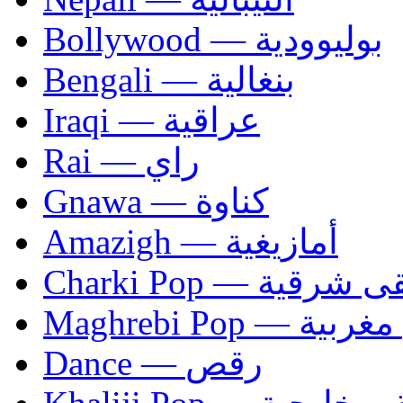
Bollywood — بوليوودية
Bengali — بنغالية
Iraqi — عراقية
Rai — راي
Gnawa — كناوة
Amazigh — أمازيغية
Charki Pop — ية
Maghrebi Pop
Dance — رقص