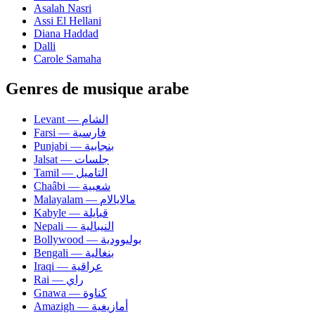
Asalah Nasri
Assi El Hellani
Diana Haddad
Dalli
Carole Samaha
Genres de musique arabe
Levant — الشام
Farsi — فارسية
Punjabi — بنجابية
Jalsat — جلسات
Tamil — التاميل
Chaâbi — شعبية
Malayalam — مالايالام
Kabyle — قبايلة
Nepali — النيبالية
Bollywood — بوليوودية
Bengali — بنغالية
Iraqi — عراقية
Rai — راي
Gnawa — كناوة
Amazigh — أمازيغية