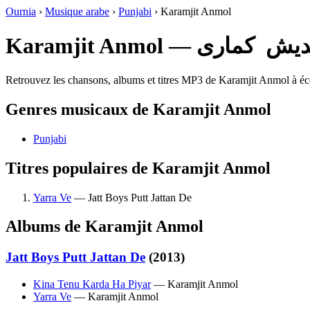
Ournia
›
Musique arabe
›
Punjabi
›
Karamjit Anmol
Karamjit Anmol 
Retrouvez les chansons, albums et titres MP3 de Karamjit Anmol à écou
Genres musicaux de Karamjit Anmol
Punjabi
Titres populaires de Karamjit Anmol
Yarra Ve
— Jatt Boys Putt Jattan De
Albums de Karamjit Anmol
Jatt Boys Putt Jattan De
(2013)
Kina Tenu Karda Ha Piyar
— Karamjit Anmol
Yarra Ve
— Karamjit Anmol