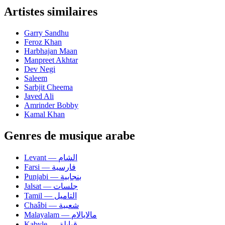
Artistes similaires
Garry Sandhu
Feroz Khan
Harbhajan Maan
Manpreet Akhtar
Dev Negi
Saleem
Sarbjit Cheema
Javed Ali
Amrinder Bobby
Kamal Khan
Genres de musique arabe
Levant — الشام
Farsi — فارسية
Punjabi — بنجابية
Jalsat — جلسات
Tamil — التاميل
Chaâbi — شعبية
Malayalam — مالايالام
Kabyle — قبايلة