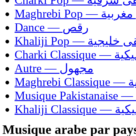
Maghrebi Pop
Dance — رقص
Khaliji Pop — مو
Charki Cl
Autre — مجهول
Ma
Khaliji C
Musique arabe par pay