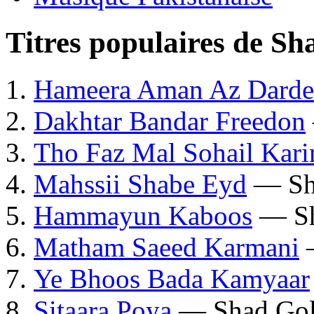
Titres populaires de S
Hameera Aman Az Darde
Dakhtar Bandar Freedon
Tho Faz Mal Sohail Kari
Mahssii Shabe Eyd
— Sha
Hammayun Kaboos
— Sh
Matham Saeed Karmani
—
Ye Bhoos Bada Kamyaar
Sitaara Poya
— Shad Golc