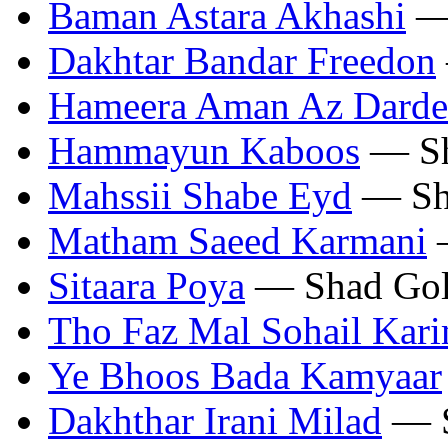
Baman Astara Akhashi
— 
Dakhtar Bandar Freedon
Hameera Aman Az Darde
Hammayun Kaboos
— Sh
Mahssii Shabe Eyd
— Sh
Matham Saeed Karmani
—
Sitaara Poya
— Shad Gol
Tho Faz Mal Sohail Kari
Ye Bhoos Bada Kamyaar
Dakhthar Irani Milad
— S