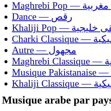
Maghrebi Pop
Dance — رقص
Khaliji Pop — ية
Charki Cl
Autre — مجهول
Ma
Khaliji C
Musique arabe par pay