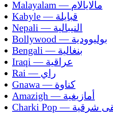
Malayalam — مالايالام
Kabyle — قبايلة
Nepali — النيبالية
Bollywood — بوليوودية
Bengali — بنغالية
Iraqi — عراقية
Rai — راي
Gnawa — كناوة
Amazigh — أمازيغية
Charki Pop — ية