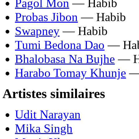
Pagol Mon
— Habib
Probas Jibon
— Habib
Swapney
— Habib
Tumi Bedona Dao
— Hab
Bhalobasa Na Bujhe
— H
Harabo Tomay Khunje
—
Artistes similaires
Udit Narayan
Mika Singh