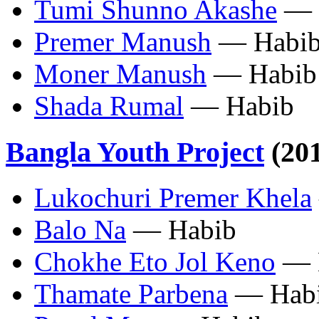
Tumi Shunno Akashe
— 
Premer Manush
— Habi
Moner Manush
— Habib
Shada Rumal
— Habib
Bangla Youth Project
(20
Lukochuri Premer Khela
Balo Na
— Habib
Chokhe Eto Jol Keno
— 
Thamate Parbena
— Hab