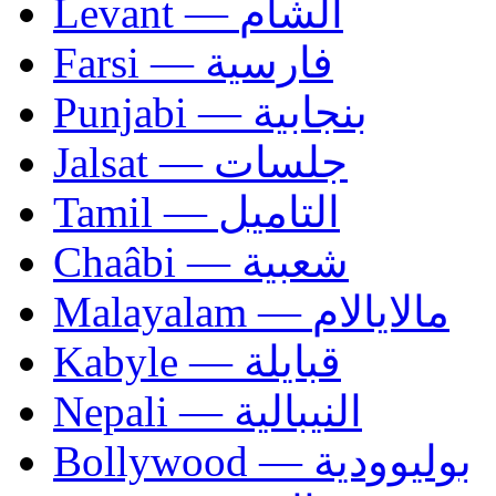
Levant — الشام
Farsi — فارسية
Punjabi — بنجابية
Jalsat — جلسات
Tamil — التاميل
Chaâbi — شعبية
Malayalam — مالايالام
Kabyle — قبايلة
Nepali — النيبالية
Bollywood — بوليوودية