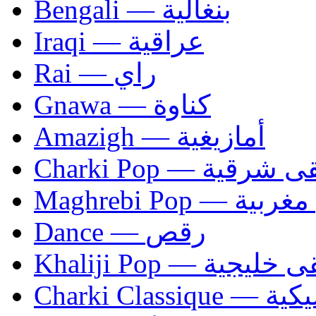
Bengali — بنغالية
Iraqi — عراقية
Rai — راي
Gnawa — كناوة
Amazigh — أمازيغية
Charki Pop — ية
Maghrebi Pop
Dance — رقص
Khaliji Pop — ية
Charki Cl