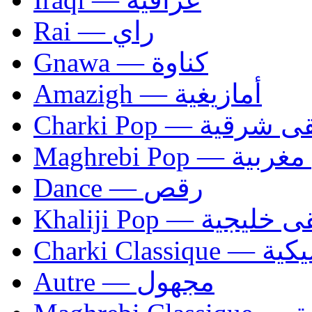
Rai — راي
Gnawa — كناوة
Amazigh — أمازيغية
Charki Pop — ية
Maghrebi Pop
Dance — رقص
Khaliji Pop — ية
Charki Cl
Autre — مجهول