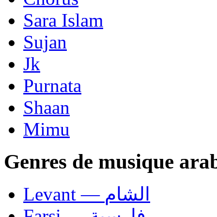
Sara Islam
Sujan
Jk
Purnata
Shaan
Mimu
Genres de musique ara
Levant — الشام
Farsi — فارسية