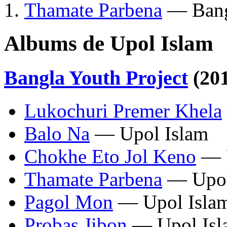
Thamate Parbena
— Bangl
Albums de Upol Islam
Bangla Youth Project
(20
Lukochuri Premer Khela
Balo Na
— Upol Islam
Chokhe Eto Jol Keno
— U
Thamate Parbena
— Upol
Pagol Mon
— Upol Isla
Probas Jibon
— Upol Isl