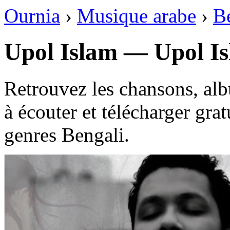
Ournia
›
Musique arabe
›
B
Upol Islam — Upol I
Retrouvez les chansons, al
à écouter et télécharger gra
genres Bengali.