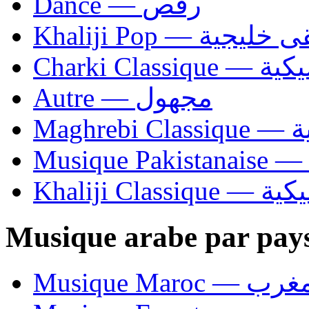
Dance — رقص
Khaliji Pop — ية
Charki Cl
Autre — مجهول
Ma
Khaliji C
Musique arabe par pay
Musique Maroc — 