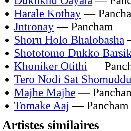
Dukhkhu Oayala
— Pan
Harale Kothay
— Panch
Jntronay
— Pancham
Shoru Holo Bhalobasha
—
Shototomo Dukko Barsi
Khoniker Otithi
— Panc
Tero Nodi Sat Shomuddu
Majhe Majhe
— Pancha
Tomake Aaj
— Pancham
Artistes similaires