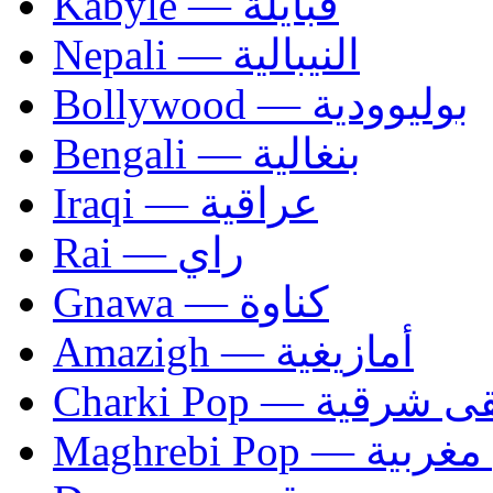
Kabyle — قبايلة
Nepali — النيبالية
Bollywood — بوليوودية
Bengali — بنغالية
Iraqi — عراقية
Rai — راي
Gnawa — كناوة
Amazigh — أمازيغية
Charki Pop — ية
Maghrebi Pop