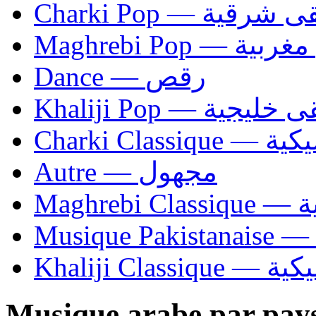
Charki Pop — ية
Maghrebi Pop
Dance — رقص
Khaliji Pop — ية
Charki Cl
Autre — مجهول
Ma
Khaliji C
Musique arabe par pay