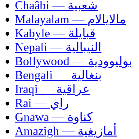
Chaâbi — شعبية
Malayalam — مالايالام
Kabyle — قبايلة
Nepali — النيبالية
Bollywood — بوليوودية
Bengali — بنغالية
Iraqi — عراقية
Rai — راي
Gnawa — كناوة
Amazigh — أمازيغية