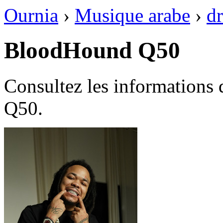
Ournia
›
Musique arabe
›
dr
BloodHound Q50
Consultez les informations
Q50.