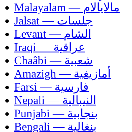
Malayalam — مالايالام
Jalsat — جلسات
Levant — الشام
Iraqi — عراقية
Chaâbi — شعبية
Amazigh — أمازيغية
Farsi — فارسية
Nepali — النيبالية
Punjabi — بنجابية
Bengali — بنغالية