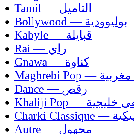
Tamil — التاميل
Bollywood — بوليوودية
Kabyle — قبايلة
Rai — راي
Gnawa — كناوة
Maghrebi Pop
Dance — رقص
Khaliji Pop — ية
Charki Cl
Autre — مجهول