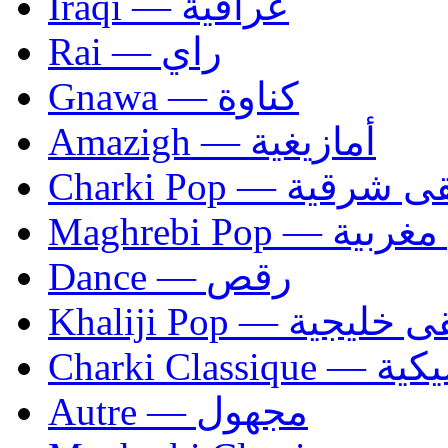
Iraqi — عراقية
Rai — راي
Gnawa — كناوة
Amazigh — أمازيغية
Charki Pop — ية
Maghrebi Pop
Dance — رقص
Khaliji Pop — ية
Charki Cl
Autre — مجهول