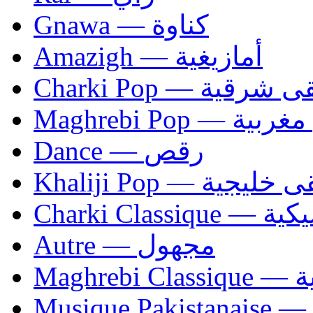
Gnawa — كناوة
Amazigh — أمازيغية
Charki Pop — ية
Maghrebi Pop
Dance — رقص
Khaliji Pop — ية
Charki Cl
Autre — مجهول
Ma