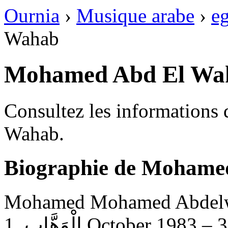
Ournia
›
Musique arabe
›
e
Wahab
Mohamed Abd El Wa
Consultez les informations
Wahab.
Biographie de Mohame
Mohamed Mohamed Abdelwahab (Arabic: د
الْوَهَّاب, 1 October 1983 – 31 August 2006) was an Egyptian