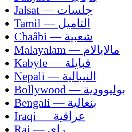
Jalsat — جلسات
Tamil — التاميل
Chaâbi — شعبية
Malayalam — مالايالام
Kabyle — قبايلة
Nepali — النيبالية
Bollywood — بوليوودية
Bengali — بنغالية
Iraqi — عراقية
Rai — راي