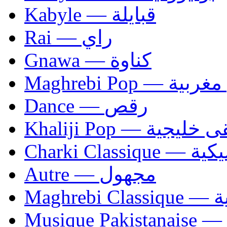
Kabyle — قبايلة
Rai — راي
Gnawa — كناوة
Maghrebi Pop
Dance — رقص
Khaliji Pop — ية
Charki Cl
Autre — مجهول
Ma