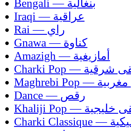
Bengali — بنغالية
Iraqi — عراقية
Rai — راي
Gnawa — كناوة
Amazigh — أمازيغية
Charki Pop — ية
Maghrebi Pop
Dance — رقص
Khaliji Pop — ية
Charki Cl