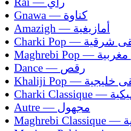
Rai — راي
Gnawa — كناوة
Amazigh — أمازيغية
Charki Pop — ية
Maghrebi Pop
Dance — رقص
Khaliji Pop — ية
Charki Cl
Autre — مجهول
Ma