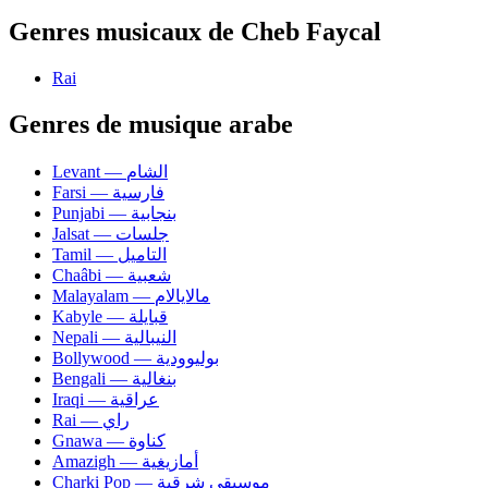
Genres musicaux de Cheb Faycal
Rai
Genres de musique arabe
Levant — الشام
Farsi — فارسية
Punjabi — بنجابية
Jalsat — جلسات
Tamil — التاميل
Chaâbi — شعبية
Malayalam — مالايالام
Kabyle — قبايلة
Nepali — النيبالية
Bollywood — بوليوودية
Bengali — بنغالية
Iraqi — عراقية
Rai — راي
Gnawa — كناوة
Amazigh — أمازيغية
Charki Pop — موسيقى شرقية