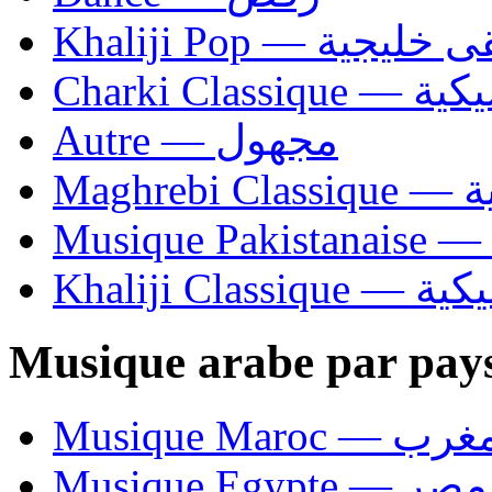
Khaliji Pop — ية
Charki Cl
Autre — مجهول
Ma
Khaliji C
Musique arabe par pay
Musique Maroc — 
Musique Egypte — مصر