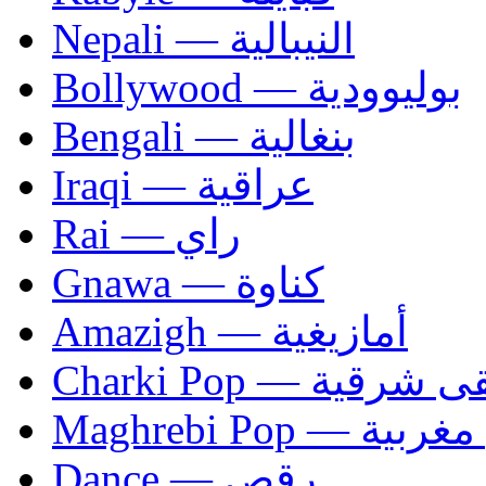
Nepali — النيبالية
Bollywood — بوليوودية
Bengali — بنغالية
Iraqi — عراقية
Rai — راي
Gnawa — كناوة
Amazigh — أمازيغية
Charki Pop — ية
Maghrebi Pop
Dance — رقص