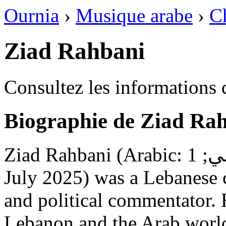
Ournia
›
Musique arabe
›
C
Ziad Rahbani
Consultez les informations 
Biographie de Ziad Ra
Ziad Rahbani (Arabic: زياد الرحباني; 1 January 1956 – 26
July 2025) was a Lebanese 
and political commentator. 
Lebanon and the Arab world