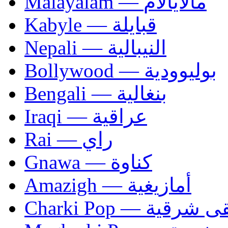
Malayalam — مالايالام
Kabyle — قبايلة
Nepali — النيبالية
Bollywood — بوليوودية
Bengali — بنغالية
Iraqi — عراقية
Rai — راي
Gnawa — كناوة
Amazigh — أمازيغية
Charki Pop — ية