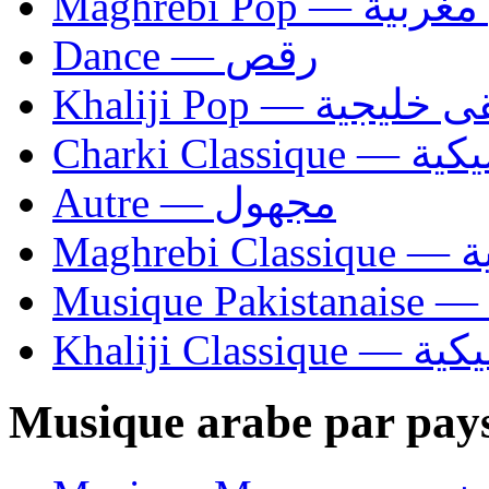
Maghrebi Pop
Dance — رقص
Khaliji Pop — ية
Charki Cl
Autre — مجهول
Ma
Khaliji C
Musique arabe par pay